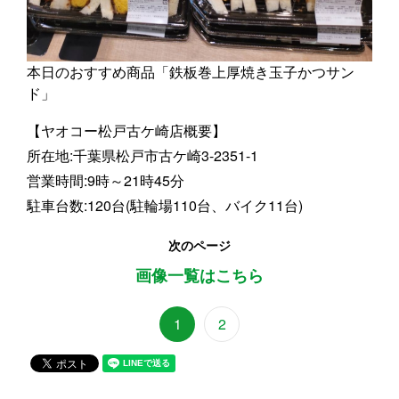
本日のおすすめ商品「鉄板巻上厚焼き玉子かつサン
ド」
【ヤオコー松戸古ケ崎店概要】
所在地:千葉県松戸市古ケ崎3-2351-1
営業時間:9時～21時45分
駐車台数:120台(駐輪場110台、バイク11台)
次のページ
画像一覧はこちら
1
2