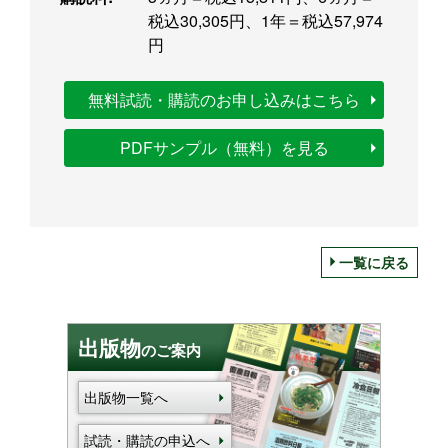
税込30,305円、1年＝税込57,974
円
無料試読・購読のお申し込みはこちら
PDFサンプル（無料）を見る
一覧に戻る
出版物
のご案内
出版物一覧へ
試読・購読の申込へ