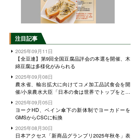
注目記事
2025年09月11日
【全豆連】第9回全国豆腐品評会の本選を開催、木
綿豆腐は多様化がみられる
2025年09月08日
農水省、輸出拡大に向けてコメ加工品試食会を開
催/小泉農水大臣「日本の食は世界でトップをとれ
る。米増産に向けて、米輸出需要の拡大を」
2025年09月05日
ヨークHD、ベイン傘下の新体制でヨーカドーを
GMSからCSCに転換
2025年08月30日
日本アクセス「新商品グランプリ2025年秋冬」表