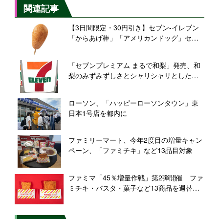
関連記事
【3日間限定・30円引き】セブン‐イレブン
「からあげ棒」「アメリカンドッグ」セー
ル開催
「セブンプレミアム まるで和梨」発売、和
梨のみずみずしさとシャリシャリとした食
感･味わいをアイスで表現
ローソン、「ハッピーローソンタウン」東
日本1号店を都内に
ファミリーマート、今年2度目の増量キャン
ペーン、「ファミチキ」など13品目対象
ファミマ「45％増量作戦」第2弾開催 ファ
ミチキ・パスタ・菓子など13商品を週替わ
りで増量