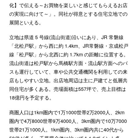
化】で伝える～お買物を楽しいと感じてもらえるお店
の実現に向けて～」。同社が得意とする住宅立地での
展開といえる。
立地は県道 5 号線(流山街道)沿いにあり、JR 常磐線
「北松戸駅」から西に約 1.4km、JR常磐線・京成松戸
線「松戸駅」から北西に約 1.7km の距離に位置する。
流山街道は松戸駅から馬橋駅方面・流山駅方面へのバ
スも運行していて、車や公共交通機関を利用しての来
店もしやすい立地。出店地周辺は主に戸建てと低層共
同住宅が多くある。売場面積は557坪で、売上目標は
18億円を予定する。
商圏人口は1km圏内で1万1000世帯2万2000人、2km
圏内で4万8000世帯9万4000人、3km圏内で10万7000
世帯21万1000人。1km圏内、3km圏内共に40代から