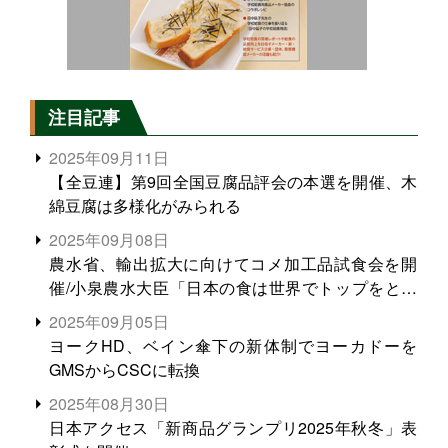
注目記事
2025年09月11日
【全豆連】第9回全国豆腐品評会の本選を開催、木
綿豆腐は多様化がみられる
2025年09月08日
農水省、輸出拡大に向けてコメ加工品試食会を開
催/小泉農水大臣「日本の食は世界でトップをとれ
る。米増産に向けて、米輸出需要の拡大を」
2025年09月05日
ヨークHD、ベイン傘下の新体制でヨーカドーを
GMSからCSCに転換
2025年08月30日
日本アクセス「新商品グランプリ2025年秋冬」表