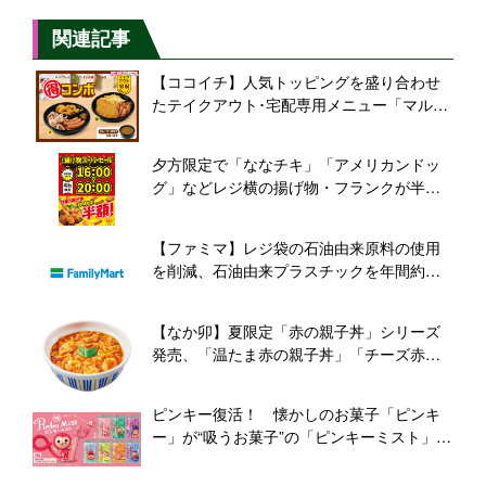
関連記事
【ココイチ】人気トッピングを盛り合わせ
たテイクアウト･宅配専用メニュー「マル得
コンボ」をリニューアル
夕方限定で「ななチキ」「アメリカンドッ
グ」などレジ横の揚げ物・フランクが半
額！ セブンが「揚げ物スーパーセール」
を4日間限定開催【本日から】
【ファミマ】レジ袋の石油由来原料の使用
を削減、石油由来プラスチックを年間約
1,100t削減へ
【なか卯】夏限定「赤の親子丼」シリーズ
発売、「温たま赤の親子丼」「チーズ赤の
親子丼」も展開
ピンキー復活！ 懐かしのお菓子「ピンキ
ー」が“吸うお菓子”の「ピンキーミスト」に
なって新登場、ピンキーモンキーも復活