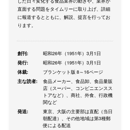
した日々変化する食品業界の動きや、業界が
直面する問題をタイムリーに取り上げ、詳細
に報道するとともに、解説、提言を行ってお
ります。
創刊:
昭和26年（1951年）3月1日
発行:
昭和26年（1951年）3月1日
体裁:
ブランケット版 8～16ページ
主な読者:
食品メーカー、食品卸、食品量販
店（スーパー、コンビニエンスス
トアなど）、商社、外食、行政機
関など
発送:
東京、大阪の主要部は直配（当日
朝配達）、その他地域は第3種郵
便による配送