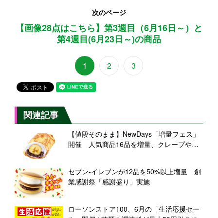
次のページ
【画像28点はこちら】第3週目（6月16日～）と
第4週目(6月23日～)の商品
1
2
3
関連記事
【値段そのまま】NewDays「増量フェス」
開催 人気商品16品を増量、クレープや焼
きそばパンなど
セブン‐イレブンが12品を50%以上増量 創
業感謝祭「感謝盛り」実施
ローソンストア100、6月の「生活応援セー