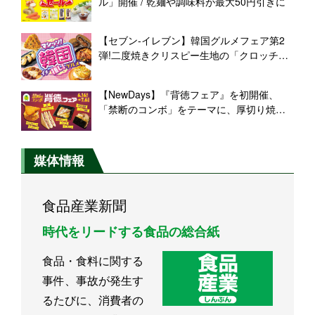
ル」開催 / 乾麺や調味料が最大50円引きに
【セブン‐イレブン】韓国グルメフェア第2
弾!二度焼きクリスピー生地の「クロッチ」
や「チヂミパン」など新登場
【NewDays】『背徳フェア』を初開催、
「禁断のコンボ」をテーマに、厚切り焼豚
にニンニク背脂を合わせた「スゴおに」な
ど全9品
媒体情報
食品産業新聞
時代をリードする食品の総合紙
食品・食料に関する
事件、事故が発生す
るたびに、消費者の