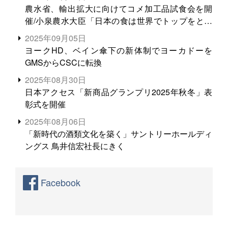
農水省、輸出拡大に向けてコメ加工品試食会を開
催/小泉農水大臣「日本の食は世界でトップをとれ
る。米増産に向けて、米輸出需要の拡大を」
2025年09月05日
ヨークHD、ベイン傘下の新体制でヨーカドーを
GMSからCSCに転換
2025年08月30日
日本アクセス「新商品グランプリ2025年秋冬」表
彰式を開催
2025年08月06日
「新時代の酒類文化を築く」サントリーホールディ
ングス 鳥井信宏社長にきく
Facebook