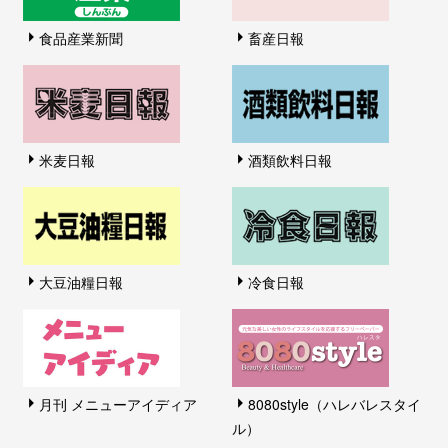
食品産業新聞
畜産日報
米麦日報
酒類飲料日報
大豆油糧日報
冷食日報
月刊 メニューアイディア
8080style（ハレバレスタイ
ル）