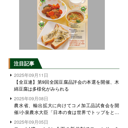
注目記事
2025年09月11日
【全豆連】第9回全国豆腐品評会の本選を開催、木
綿豆腐は多様化がみられる
2025年09月08日
農水省、輸出拡大に向けてコメ加工品試食会を開
催/小泉農水大臣「日本の食は世界でトップをとれ
る。米増産に向けて、米輸出需要の拡大を」
2025年09月05日