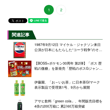
1
2
関連記事
1987年9月12日 マイケル・ジャクソン来日
公演が日本にもたらした“コーラ戦争”のその
後【食品産業あの日あの時】
【BOSS×ポケモン30周年 第2弾】「ボス 歴
戦の微糖」を新発売「歴戦のボスGジャン」
などが当たるキャンペーンも
伊藤園、「お～いお茶」に日本茶GIマーク
表示製品で受理第1号、9月から展開
アサヒ飲料「green cola」、年間販売目標を
4倍の200万箱に 累計60万箱突破