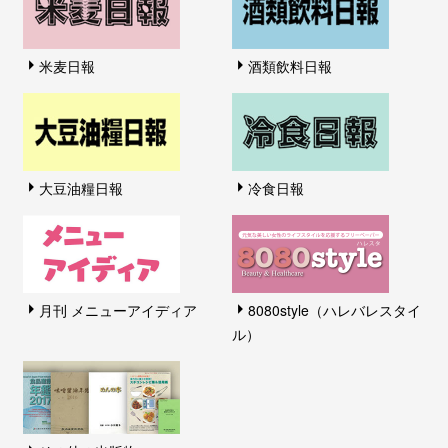
米麦日報
酒類飲料日報
大豆油糧日報
冷食日報
月刊 メニューアイディア
8080style（ハレバレスタイ
ル）