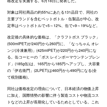
格改定を実施する。6月18日に発表した。
対象は同社商品の約55%にあたる131品目で、同社の
主要ブランドを含むペットボトル・缶製品が中心。改
定率はペットボトルで+5～12%、缶で+9～19%など。
改定後の具体的な価格は、「クラフトボス ブラック」
(500mlPET)が240円から260円に、「なっちゃん オレ
ンジ(冷凍兼用)」(425mlPET)が220円から240円にな
る。缶コーヒーの「ボス レインボーマウンテンブレン
ド」(185g缶)は、165円から185円へアップし、大容量
の「伊右衛門」(2LPET)は460円から490円になる(全
て税別価格)。
同社は価格改定の理由について、日本経済の物価上昇
に加え、国際情勢の影響に伴う製造コストや物流コス
トなどの上昇が長期化しているためとしている。これ