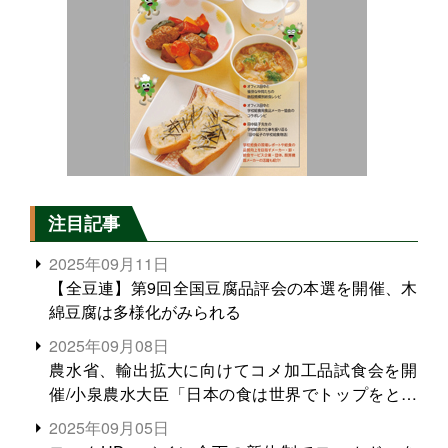
注目記事
2025年09月11日
【全豆連】第9回全国豆腐品評会の本選を開催、木
綿豆腐は多様化がみられる
2025年09月08日
農水省、輸出拡大に向けてコメ加工品試食会を開
催/小泉農水大臣「日本の食は世界でトップをとれ
る。米増産に向けて、米輸出需要の拡大を」
2025年09月05日