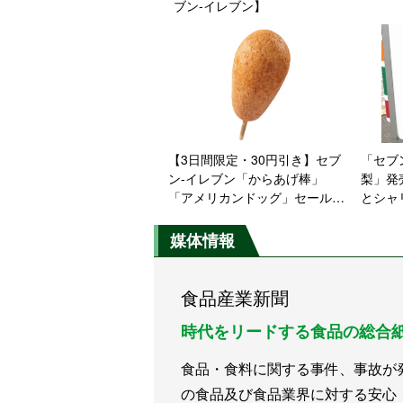
ブン‐イレブン】
【3日間限定・30円引き】セブ
「セブ
ン‐イレブン「からあげ棒」
梨」発
「アメリカンドッグ」セール開
とシャ
催
わいを
媒体情報
食品産業新聞
時代をリードする食品の総合
食品・食料に関する事件、事故が
の食品及び食品業界に対する安心