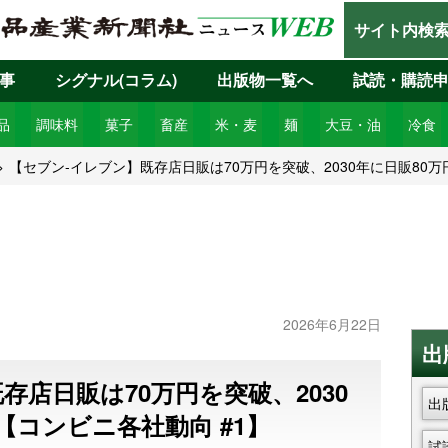
サイト内検
事
シグナル(コラム)
出版物一覧へ
試読・購読
品
調味料
菓子
畜産
米・麦
麺
大豆・油
冷食
【セブン-イレブン】既存店日販は70万円を突破、2030年に日販80万
2026年6月22日
出
存店日販は70万円を突破、2030
出
【コンビニ各社動向 #1】
試