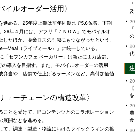
「
バイルオーダー活用〉
及
2
進める。25年度上期は前年同期比で5.6％増、下期
「
。26年４月には、アプリ「７ＮＯＷ」でモバイルオ
の
上したほか、廃棄ロスの削減にもつながったという。
2
e―Meal（ライブミール）」に統一している。
代
に「セブンカフェ ベーカリー」は新たに１万店舗、
店舗での導入を目指す。また、モバイルオーダーの活用
注
成弁当や、店舗で仕上げるラーメンなど、高付加価値
2
【
を
バリューチェーンの構造改革〉
2
ることを受けて、IPコンテンツとのコラボレーション
農
食
の展開などを進める。
界
して、調達・製造・物流におけるクイックウィンの拡
2
米