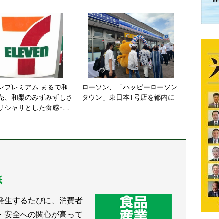
ンプレミアム まるで和
ローソン、「ハッピーローソン
売、和梨のみずみずしさ
タウン」東日本1号店を都内に
リシャリとした食感･味
アイスで表現
紙
発生するたびに、消費者
・安全への関心が高って