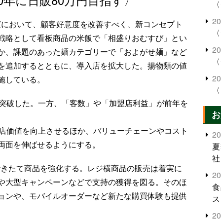
〈
2
年度において、顧客好意度を改善すべく、新コンセプト
〈
戦略として看板商品の米飯で「相盛りおむすび」とい
2
か、課題のあった麺カテゴリーで「およがせ麺」など
〈
を追加するとともに、導入店を拡大した。揚物類の値
2
施している。
〈
を突破した。一方、「客数」や「加盟店利益」が前年を
お
来店価値を向上させるほか、バリューチェーンやコスト
2
両面を伸ばせるようにする。
夏
社
、できたて商品を強化する。レジ横商品の販売は着実に
2
や大型キャンペーンなどで支持の獲得を図る。そのほ
食
ョンや、モバイルオーダーなど新たな購買体験も提供
ス
2