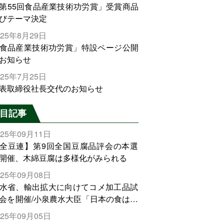
第55回食品産業技術功労賞」受賞商品
びテーマ決定
025年8月29日
食品産業技術功労賞」特設ページ公開
お知らせ
025年7月25日
表取締役社長交代のお知らせ
目記事
025年09月11日
全豆連】第9回全国豆腐品評会の本選
開催、木綿豆腐は多様化がみられる
025年09月08日
水省、輸出拡大に向けてコメ加工品試
会を開催/小泉農水大臣「日本の食は世
でトップをとれる。米増産に向けて、
025年09月05日
輸出需要の拡大を」