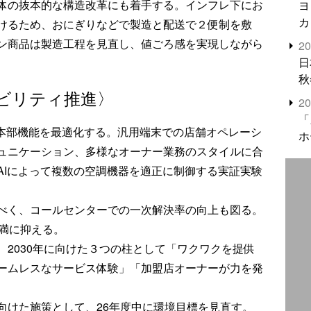
体の抜本的な構造改革にも着手する。インフレ下にお
ヨ
カ
けるため、おにぎりなどで製造と配送で２便制を敷
ン商品は製造工程を見直し、値ごろ感を実現しながら
2
日
秋
ビリティ推進〉
2
「
や本部機能を最適化する。汎用端末での店舗オペレーシ
ホ
ュニケーション、多様なオーナー業務のスタイルに合
AIによって複数の空調機器を適正に制御する実証実験
べく、コールセンターでの一次解決率の向上も図る。
未満に抑える。
2030年に向けた３つの柱として「ワクワクを提供
ームレスなサービス体験」「加盟店オーナーが力を発
向けた施策として、26年度中に環境目標を見直す。