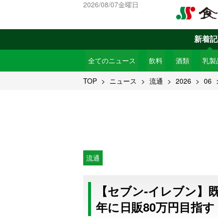
2026/08/07金曜日
新着記
全てのニュース
飲料
酒類
乳製
TOP
ニュース
流通
2026
06
流通
【セブン-イレブン】既
年に日販80万円目指す