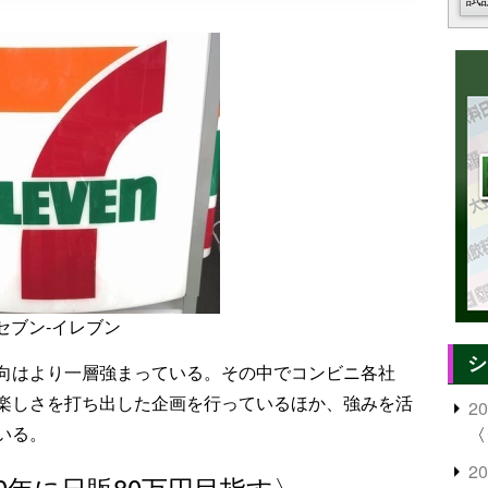
セブン‐イレブン
シ
向はより一層強まっている。その中でコンビニ各社
楽しさを打ち出した企画を行っているほか、強みを活
2
いる。
〈
2
0年に日販80万円目指す〉