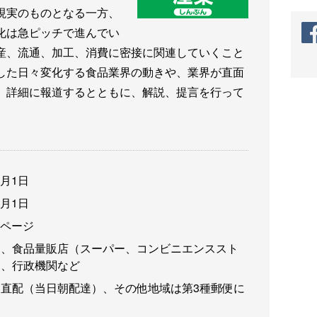
現実のものとなる一方、
化は急ピッチで進んでい
産、流通、加工、消費に密接に関連していくこと
した日々変化する食品業界の動きや、業界が直面
、詳細に報道するとともに、解説、提言を行って
3月1日
3月1日
6ページ
卸、食品量販店（スーパー、コンビニエンススト
食、行政機関など
直配（当日朝配達）、その他地域は第3種郵便に