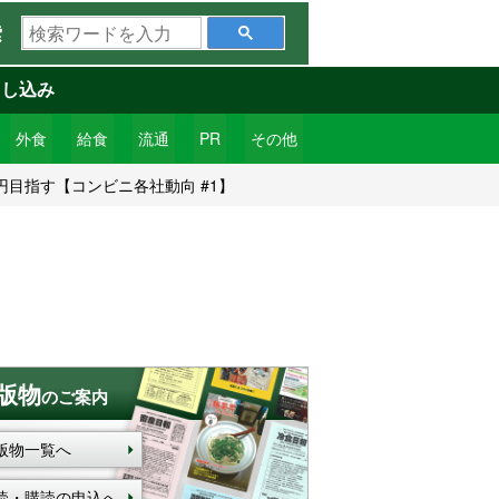
検
索
索
ワ
申し込み
ー
ド
外食
給食
流通
PR
その他
を
円目指す【コンビニ各社動向 #1】
入
力
版物
のご案内
版物一覧へ
読・購読の申込へ