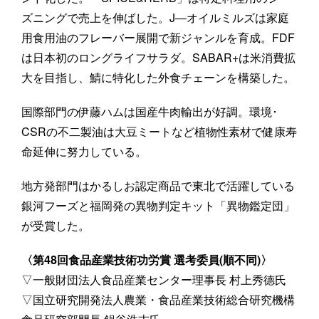
ズニングで売上を伸ばした。J―オイルミルズは家庭
用食用油のフレーバー展開で新ジャンルを育成。FDF
は日本初のロングライフサラダ。SABAR+は米消費拡
大を目指し、鯖に特化した外食チェーンを構築した。
国際部門の伊藤ハムは国産牛肉輸出が好調。環境･
CSRの不二製油は大豆ミートなど植物性素材で健康寿
命延伸に努力している。
地方発部門はかるしお認定商品で東北で活躍している
銀河フーズと福岡発の異物判定キット「異物鑑定団」
が受賞した。
〈第48回食品産業技術功労賞 選考委員(順不同)〉
▽一般財団法人食品産業センター理事長 村上秀德氏
▽国立研究開発法人農業・食品産業技術総合研究機構