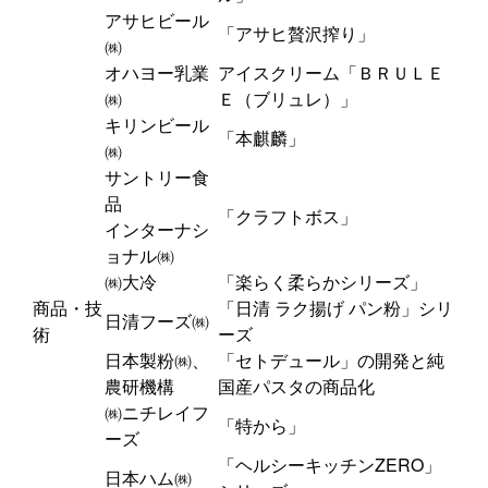
アサヒビール
「アサヒ贅沢搾り」
㈱
オハヨー乳業
アイスクリーム「ＢＲＵＬＥ
㈱
Ｅ（ブリュレ）」
キリンビール
「本麒麟」
㈱
サントリー食
品
「クラフトボス」
インターナシ
ョナル㈱
㈱大冷
「楽らく柔らかシリーズ」
商品・技
「日清 ラク揚げ パン粉」シリ
日清フーズ㈱
術
ーズ
日本製粉㈱、
「セトデュール」の開発と純
農研機構
国産パスタの商品化
㈱ニチレイフ
「特から」
ーズ
「ヘルシーキッチンZERO」
日本ハム㈱