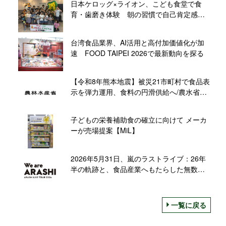
日本ケロッグ×ライオン、こども食堂で食
育・歯磨き体験 朝の習慣で自己肯定感を
育む
台湾食品業界、AI活用と高付加価値化が加
速 FOOD TAIPEI 2026で最新動向を探る
【令和8年熊本地震】被災21市町村で食品表
示を弾力運用、食料の円滑供給へ/農水省な
ど3省庁
子どもの栄養補助食の確立に向けて メーカ
ーが売場提案【MiL】
2026年5月31日、嵐のラストライブ：26年
半の軌跡と、食品産業へもたらした無数の
笑顔【食品産業あの日あの時】
一覧に戻る