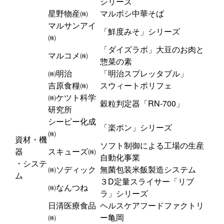
シリーズ
星野物産㈱
マルボシ中華そば
マルサンアイ
「鮮度みそ」シリーズ
㈱
「ダイズラボ」大豆のお肉と
マルコメ㈱
惣菜の素
㈱明治
「明治スプレッタブル」
吉原食糧㈱
スウィートポリフェ
㈱ケツト科学
穀粒判定器「RN-700」
研究所
シーピー化成
「楽ポン」シリーズ
㈱
資材・機
ソフト制御による工場の生産
器
スキューズ㈱
自動化事業
・システ
㈱ソディック
無菌包装米飯製造システム
ム
３D定量スライサー「リブ
㈱なんつね
ラ」シリーズ
日清医療食品
ヘルスケアフードファクトリ
㈱
ー亀岡