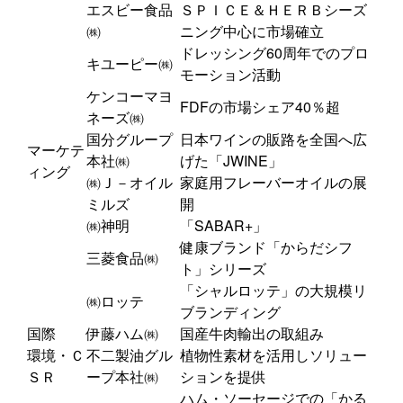
エスビー食品
ＳＰＩＣＥ＆ＨＥＲＢシーズ
㈱
ニング中心に市場確立
ドレッシング60周年でのプロ
キユーピー㈱
モーション活動
ケンコーマヨ
FDFの市場シェア40％超
ネーズ㈱
国分グループ
日本ワインの販路を全国へ広
マーケテ
本社㈱
げた「JWINE」
ィング
㈱Ｊ－オイル
家庭用フレーバーオイルの展
ミルズ
開
㈱神明
「SABAR+」
健康ブランド「からだシフ
三菱食品㈱
ト」シリーズ
「シャルロッテ」の大規模リ
㈱ロッテ
ブランディング
国際
伊藤ハム㈱
国産牛肉輸出の取組み
環境・Ｃ
不二製油グル
植物性素材を活用しソリュー
ＳＲ
ープ本社㈱
ションを提供
ハム・ソーセージでの「かる