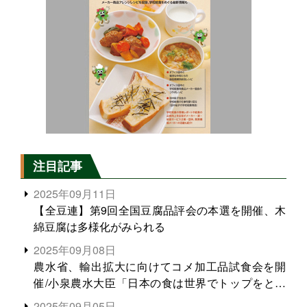
注目記事
2025年09月11日
【全豆連】第9回全国豆腐品評会の本選を開催、木
綿豆腐は多様化がみられる
2025年09月08日
農水省、輸出拡大に向けてコメ加工品試食会を開
催/小泉農水大臣「日本の食は世界でトップをとれ
る。米増産に向けて、米輸出需要の拡大を」
2025年09月05日