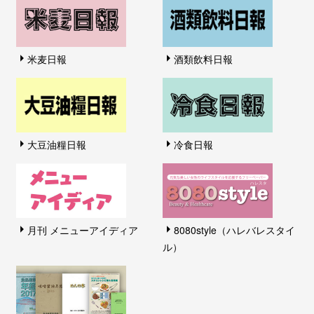
米麦日報
酒類飲料日報
大豆油糧日報
冷食日報
月刊 メニューアイディア
8080style（ハレバレスタイ
ル）