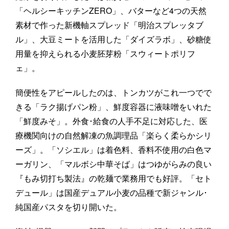
「ヘルシーキッチンZERO」、バターなど4つの天然
素材で作った新機軸スプレッド「明治スプレッタブ
ル」、大豆ミートを活用した「ダイズラボ」、砂糖使
用量を抑えられる小麦胚芽粉「スウィートポリフ
ェ」。
簡便性をアピールしたのは、トンカツがこれ一つでで
きる「ラク揚げパン粉」、鮮度容器に液味噌をいれた
「鮮度みそ」。外食･給食の人手不足に対応した、医
療機関向けの自然解凍の魚調理品「楽らく柔らかシリ
ーズ」。「ソシエル」は着色料、香料不使用の白色マ
ーガリン、「マルボシ中華そば」はつゆがらみの良い
『もみ切打ち製法』の乾麺で業務用でも好評。「セト
デュール」は国産デュアル小麦の品種で新ジャンル･
純国産パスタを切り開いた。