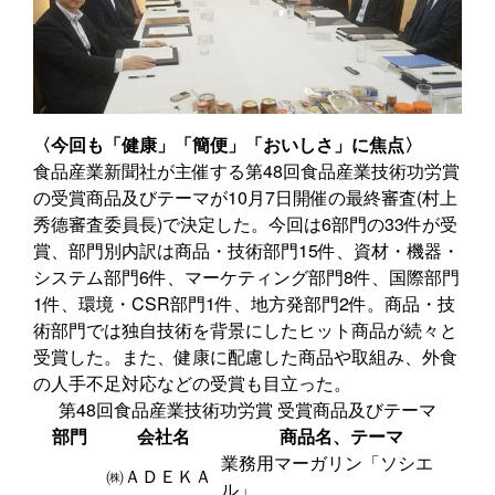
〈今回も「健康」「簡便」「おいしさ」に焦点〉
食品産業新聞社が主催する第48回食品産業技術功労賞
の受賞商品及びテーマが10月7日開催の最終審査(村上
秀德審査委員長)で決定した。今回は6部門の33件が受
賞、部門別内訳は商品・技術部門15件、資材・機器・
システム部門6件、マーケティング部門8件、国際部門
1件、環境・CSR部門1件、地方発部門2件。商品・技
術部門では独自技術を背景にしたヒット商品が続々と
受賞した。また、健康に配慮した商品や取組み、外食
の人手不足対応などの受賞も目立った。
第48回食品産業技術功労賞 受賞商品及びテーマ
部門
会社名
商品名、テーマ
業務用マーガリン「ソシエ
㈱ＡＤＥＫＡ
ル」