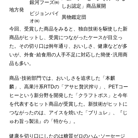
銀河フーズ㈱
しお認定」商品展開
地方発
ビジョンバイ
異物鑑定団
オ㈱
今回、受賞した商品をみると、独自技術を駆使した新
商品がヒットし、受賞につながったケースが目立っ
た。その切り口は例年通り、おいしさ、健康などが多
いが、外食･給食用の人手不足に対応した簡便･汎用商
品も多い。
商品･技術部門では、おいしさを追求した「本麒
麟」、高果汁系RTDの「アサヒ贅沢搾り」、PETコー
ヒーという新分野を開発した「クラフトボス」と今年
を代表するヒット商品が受賞した。新技術がヒットに
つながったのは、アイスを焼いた「ブリュレ」、『じ
ゅわ旨っ製法』の「特から」。
健康を切り口にしたのは糖質ゼロのハム･ソーセージ