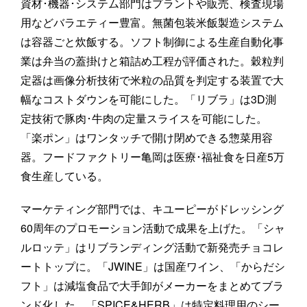
資材･機器･システム部門はプラントや販売、検査現場
用などバラエティー豊富。無菌包装米飯製造システム
は容器ごと炊飯する。ソフト制御による生産自動化事
業は弁当の蓋掛けと箱詰め工程が評価された。穀粒判
定器は画像分析技術で米粒の品質を判定する装置で大
幅なコストダウンを可能にした。「リブラ」は3D測
定技術で豚肉･牛肉の定量スライスを可能にした。
「楽ポン」はワンタッチで開け閉めできる惣菜用容
器。フードファクトリー亀岡は医療･福祉食を日産5万
食生産している。
マーケティング部門では、キユーピーがドレッシング
60周年のプロモーション活動で成果を上げた。「シャ
ルロッテ」はリブランディング活動で新発売チョコレ
ートトップに。「JWINE」は国産ワイン、「からだシ
フト」は減塩食品で大手卸がメーカーをまとめてブラ
ンド化した。「SPICE&HERB」は特定料理用のシー