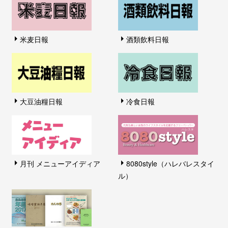
米麦日報
酒類飲料日報
大豆油糧日報
冷食日報
月刊 メニューアイディア
8080style（ハレバレスタイ
ル）