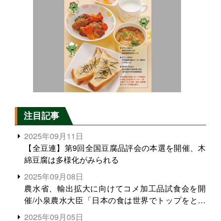
注目記事
2025年09月11日
【全豆連】第9回全国豆腐品評会の本選を開催、木
綿豆腐は多様化がみられる
2025年09月08日
農水省、輸出拡大に向けてコメ加工品試食会を開
催/小泉農水大臣「日本の食は世界でトップをとれ
る。米増産に向けて、米輸出需要の拡大を」
2025年09月05日