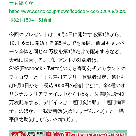
ーも続くか
https://www.ssnp.co.jp/news/foodservice/2020/08/2020
-0821-1504-15.html
今回のプレゼントは、9月4日に開始する第1弾から、
10月16日に開始する第5弾までを展開。前回キャンペ
ーン全体と同じ40万枚を第1弾だけで配布するなど、
大幅に拡大する。プレゼントの対象者は、
SNS(Facebook・Twitter)のくら寿司公式アカウントの
フォロワーと「くら寿司アプリ」登録者限定。第1弾
は9月4日から、税込2000円の会計ごとに、全4種のオ
リジナルクリアファイル中から1枚を、先着順に計40
万枚配布する。デザインは「竈門炭治郎」「竈門禰豆
子」のほか、「我妻善逸(あがつまぜんいつ)」と「嘴
平伊之助(はしびらいのすけ)」。