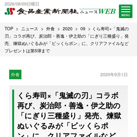
出版物一覧へ
2026/08/09日曜日
試読・購読申し込み
MENU
TOP
ニュース
外食
2020
09
くら寿司×「鬼滅の
刃」コラボ再び、炭治郎・善逸・伊之助の「にぎり三種盛り」発
売、煉獄ぬいぐるみが「ビッくらポン」に、クリアファイルなど
プレゼントは第5弾まで
外食
2020年9月1日
くら寿司×「鬼滅の刃」コラボ
再び、炭治郎・善逸・伊之助の
「にぎり三種盛り」発売、煉獄
ぬいぐるみが「ビッくらポ
ン」に、クリアファイルなど