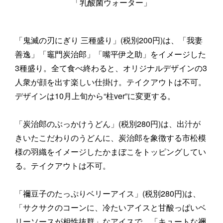
「乳酸菌ウォーター」
「鬼滅の刃にぎり 三種盛り」(税別200円)は、「我妻
善逸」「竈門炭治郎」「嘴平伊之助」をイメージした
3種盛り。全て食べ終わると、オリジナルデザインの3
人衆が顔を出す楽しい仕掛け。テイクアウトは不可。
デザインは10月上旬から“柱ver”に変更する。
「炭治郎のぶっかけうどん」(税別280円)は、出汁が
きいたこだわりのうどんに、炭治郎を象徴する市松模
様の羽織をイメージしたかまぼこをトッピングしてい
る。テイクアウトは不可。
「禰豆子のたっぷりベリーアイス」(税別280円)は、
「サクサクのコーンに、冷たいアイスと甘酸っぱいベ
リーソースが相性抜群」なアイスで、「キュートな禰