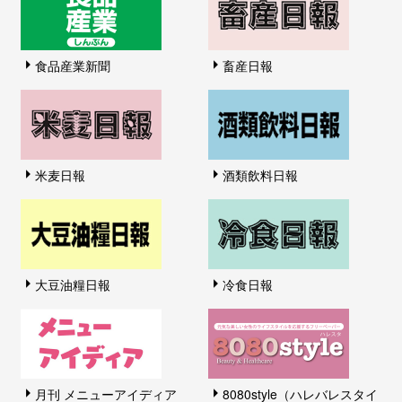
食品産業新聞
畜産日報
米麦日報
酒類飲料日報
大豆油糧日報
冷食日報
月刊 メニューアイディア
8080style（ハレバレスタイ