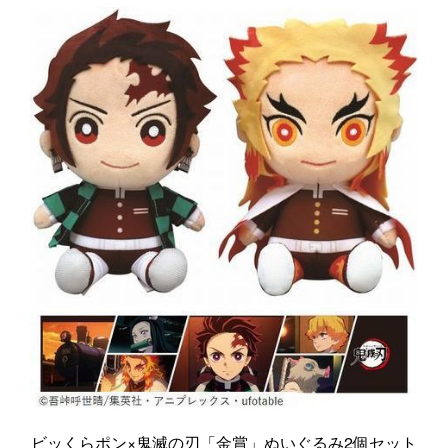
ビッくらポン×鬼滅の刃「金賞」ぬいぐるみ2個セット