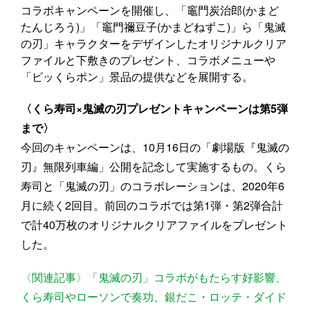
コラボキャンペーンを開催し、「竈門炭治郎(かまど
たんじろう)」「竈門禰豆子(かまどねずこ)」ら「鬼滅
の刃」キャラクターをデザインしたオリジナルクリア
ファイルと下敷きのプレゼント、コラボメニューや
「ビッくらポン」景品の提供などを展開する。
〈くら寿司×鬼滅の刃プレゼントキャンペーンは第5弾
まで〉
今回のキャンペーンは、10月16日の「劇場版『鬼滅の
刃』無限列車編」公開を記念して実施するもの。くら
寿司と「鬼滅の刃」のコラボレーションは、2020年6
月に続く2回目。前回のコラボでは第1弾・第2弾合計
で計40万枚のオリジナルクリアファイルをプレゼント
した。
〈関連記事〉「鬼滅の刃」コラボがもたらす好影響、
くら寿司やローソンで奏功、銀だこ・ロッテ・ダイド