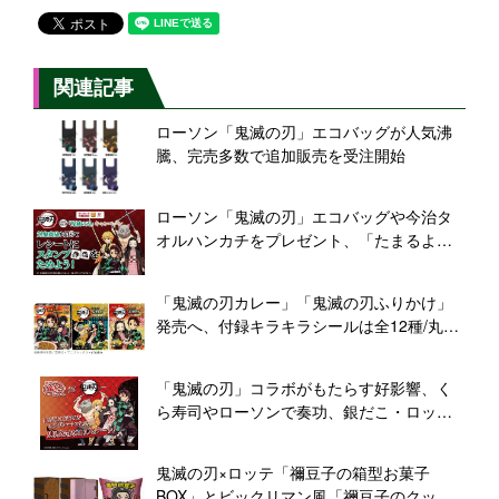
関連記事
ローソン「鬼滅の刃」エコバッグが人気沸
騰、完売多数で追加販売を受注開始
ローソン「鬼滅の刃」エコバッグや今治タ
オルハンカチをプレゼント、「たまるよス
タンプキャンペーン」第2弾
「鬼滅の刃カレー」「鬼滅の刃ふりかけ」
発売へ、付録キラキラシールは全12種/丸美
屋食品工業
「鬼滅の刃」コラボがもたらす好影響、く
ら寿司やローソンで奏功、銀だこ・ロッ
テ・ダイドーも続くか
鬼滅の刃×ロッテ「禰豆子の箱型お菓子
BOX」とビックリマン風「禰豆子のクッシ