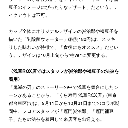
豆子のイメージにぴったりなデザート」だという。テ
イクアウトは不可。
カップ全体にオリジナルデザインの炭治郎や禰豆子を
描いた「乳酸菌ウォーター」(税別180円)は、スッキ
リした味わいが特徴で、「食後にもオススメ」だとい
う。デザインは10月上旬から“柱ver”に変更する。
〈浅草ROX店ではスタッフが炭治郎や禰豆子の法被を
着用〉
「鬼滅の刃」のストーリーの中で浅草を舞台にしたシ
ーンがあることから、「くら寿司 浅草ROX店」(東京
都台東区)では、9月11日から10月31日までのコラボ期
間中、フロアスタッフが「竈門炭治郎」「竈門禰豆
子」たちの法被を着用して来店客を出迎える。