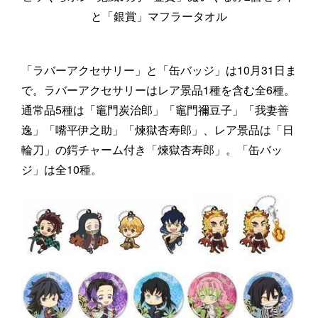
と「銀賞」マフラータオル
「ラバーアクセサリー」と「缶バッジ」は10月31日ま
で。ラバーアクセサリーはレア景品1種を含む全6種。
通常品5種は「竈門炭治郎」「竈門禰豆子」「我妻善
逸」「嘴平伊之助」「煉獄杏寿郎」、レア景品は「日
輪刀」の鍔チャーム付き「煉獄杏寿郎」。「缶バッ
ジ」は全10種。