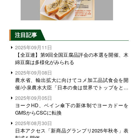
注目記事
2025年09月11日
【全豆連】第9回全国豆腐品評会の本選を開催、木
綿豆腐は多様化がみられる
2025年09月08日
農水省、輸出拡大に向けてコメ加工品試食会を開
催/小泉農水大臣「日本の食は世界でトップをとれ
る。米増産に向けて、米輸出需要の拡大を」
2025年09月05日
ヨークHD、ベイン傘下の新体制でヨーカドーを
GMSからCSCに転換
2025年08月30日
日本アクセス「新商品グランプリ2025年秋冬」表
彰式を開催