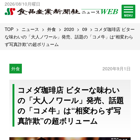
出版物一覧へ
2026/08/10月曜日
試読・購読申し込み
MENU
TOP
ニュース
外食
2020
09
コメダ珈琲店 ビター
な味わいの「大人ノワール」発売、話題の「コメ牛」は“相変わら
ず写真詐欺”の超ボリューム
外食
2020年9月1日
コメダ珈琲店 ビターな味わい
の「大人ノワール」発売、話題
の「コメ牛」は“相変わらず写
真詐欺”の超ボリューム