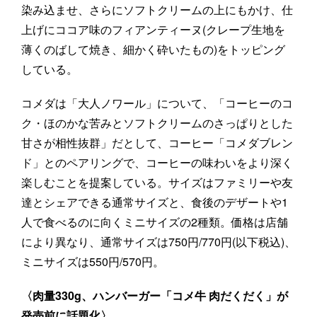
染み込ませ、さらにソフトクリームの上にもかけ、仕
上げにココア味のフィアンティーヌ(クレープ生地を
薄くのばして焼き、細かく砕いたもの)をトッピング
している。
コメダは「大人ノワール」について、「コーヒーのコ
ク・ほのかな苦みとソフトクリームのさっぱりとした
甘さが相性抜群」だとして、コーヒー「コメダブレン
ド」とのペアリングで、コーヒーの味わいをより深く
楽しむことを提案している。サイズはファミリーや友
達とシェアできる通常サイズと、食後のデザートや1
人で食べるのに向くミニサイズの2種類。価格は店舗
により異なり、通常サイズは750円/770円(以下税込)、
ミニサイズは550円/570円。
〈肉量330g、ハンバーガー「コメ牛 肉だくだく」が
発売前に話題化〉