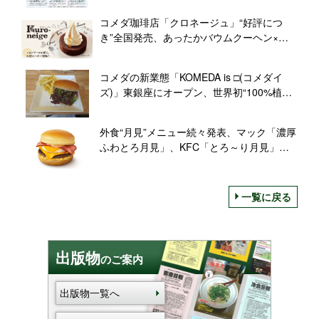
コメダ珈琲店「クロネージュ」“好評につ
き”全国発売、あったかバウムクーヘン×な
めらかソフトクリームの新デザート
コメダの新業態「KOMEDA is □(コメダイ
ズ)」東銀座にオープン、世界初“100%植物
由来”の喫茶店、米や大豆使用のバーガーな
ど提供
外食“月見”メニュー続々発表、マック「濃厚
ふわとろ月見」、KFC「とろ～り月見」、
吉野家「月見牛とじ御膳」など
一覧に戻る
出版物
のご案内
出版物一覧へ