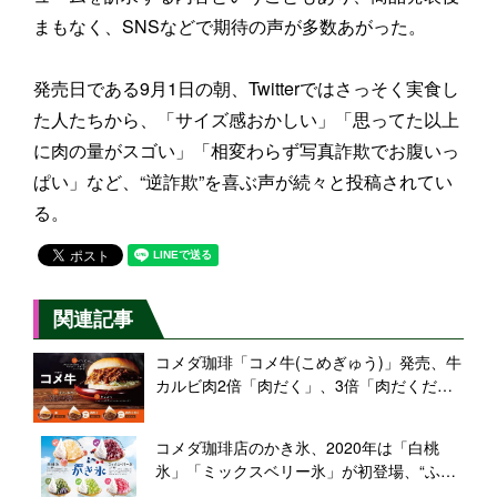
まもなく、SNSなどで期待の声が多数あがった。
発売日である9月1日の朝、Twitterではさっそく実食し
た人たちから、「サイズ感おかしい」「思ってた以上
に肉の量がスゴい」「相変わらず写真詐欺でお腹いっ
ぱい」など、“逆詐欺”を喜ぶ声が続々と投稿されてい
る。
関連記事
コメダ珈琲「コメ牛(こめぎゅう)」発売、牛
カルビ肉2倍「肉だく」、3倍「肉だくだ
く」も
コメダ珈琲店のかき氷、2020年は「白桃
氷」「ミックスベリー氷」が初登場、“ふわ
っ、ヒヤッ、じゅわー”な夏の風物詩