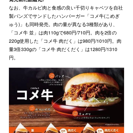
なお、牛カルビ肉と食感の良い千切りキャベツを自社
製バンズでサンドしたハンバーガー「コメ牛(こめぎ
ゅう)」も同時発売。肉の量が異なる3種類があり、
「コメ牛 並」は肉110gで680円/710円。肉を2倍の
220g使用した「コメ牛 肉だく」は980円/1010円。肉
量3倍330gの「コメ牛 肉だくだく」は1280円/1310
円。