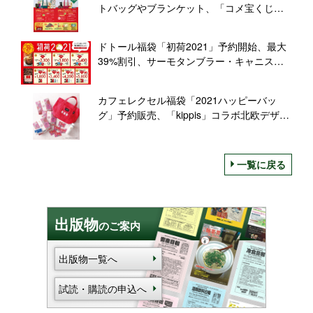
トバッグやブランケット、「コメ宝くじ」
でテント・ランタンなどプレゼントも/コメ
ダ珈琲店
ドトール福袋「初荷2021」予約開始、最大
39%割引、サーモタンブラー・キャニスタ
ー入りセットも
カフェレクセル福袋「2021ハッピーバッ
グ」予約販売、「kippis」コラボ北欧デザイ
ンの8ポケットバッグやミニボトルをセット
に/ドトールコーヒー
一覧に戻る
出版物
のご案内
出版物一覧へ
試読・購読の申込へ