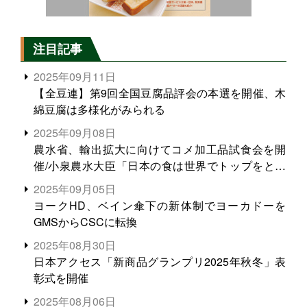
注目記事
2025年09月11日
【全豆連】第9回全国豆腐品評会の本選を開催、木
綿豆腐は多様化がみられる
2025年09月08日
農水省、輸出拡大に向けてコメ加工品試食会を開
催/小泉農水大臣「日本の食は世界でトップをとれ
る。米増産に向けて、米輸出需要の拡大を」
2025年09月05日
ヨークHD、ベイン傘下の新体制でヨーカドーを
GMSからCSCに転換
2025年08月30日
日本アクセス「新商品グランプリ2025年秋冬」表
彰式を開催
2025年08月06日