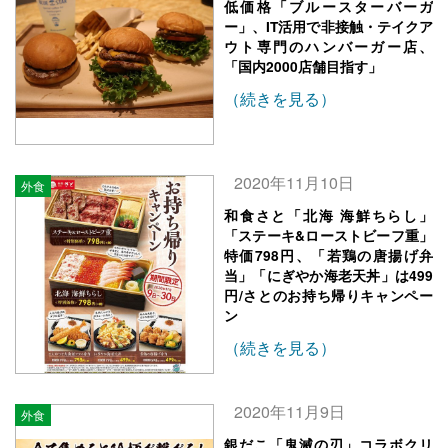
低価格「ブルースターバーガ
ー」、IT活用で非接触・テイクア
ウト専門のハンバーガー店、
「国内2000店舗目指す」
（続きを見る）
2020年11月10日
外食
和食さと「北海 海鮮ちらし」
「ステーキ&ローストビーフ重」
特価798円、「若鶏の唐揚げ弁
当」「にぎやか海老天丼」は499
円/さとのお持ち帰りキャンペー
ン
（続きを見る）
2020年11月9日
外食
銀だこ「鬼滅の刃」コラボクリ