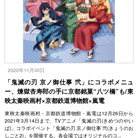
2020年11月30日
「鬼滅の刃 京ノ御仕事 弐」にコラボメニュ
ー、煉獄杏寿郎の手に京都銘菓“八ツ橋”も/東
映太秦映画村×京都鉄道博物館×嵐電
東映太秦映画村・京都鉄道博物館・嵐電は12月26日から
2021年3月14日まで、TVアニメ「鬼滅の刃(きめつのやい
ば)」コラボイベント「鬼滅の刃 京ノ御仕事 弐(きょうのお
しごと2)」を開催する。各会場ではオリジナルのコ...