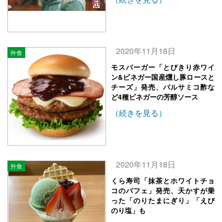
2020年11月18日
外食
モスバーガー「とびきり赤ワイ
ン&ビネガー国産燻し豚ロースと
チーズ」発売、バルサミコ酢な
ど4種ビネガーの芳醇ソース
（続きを見る）
2020年11月18日
外食
くら寿司「抹茶とホワイトチョ
コのパフェ」発売、天かすが乗
った「のりたまにぎり」「えび
のり塩」も