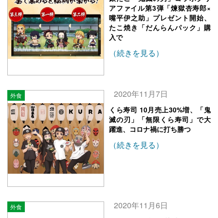
アファイル第3弾「煉獄杏寿郎×
嘴平伊之助」プレゼント開始、
たこ焼き「だんらんパック」購
入で
（続きを見る）
2020年11月7日
外食
くら寿司 10月売上30%増、「鬼
滅の刃」「無限くら寿司」で大
躍進、コロナ禍に打ち勝つ
（続きを見る）
2020年11月6日
外食