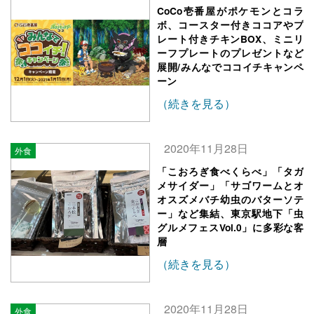
CoCo壱番屋がポケモンとコラ
ボ、コースター付きココアやプ
レート付きチキンBOX、ミニリ
ーフプレートのプレゼントなど
展開/みんなでココイチキャンペ
ーン
（続きを見る）
2020年11月28日
外食
「こおろぎ食べくらべ」「タガ
メサイダー」「サゴワームとオ
オスズメバチ幼虫のバターソテ
ー」など集結、東京駅地下「虫
グルメフェスVol.0」に多彩な客
層
（続きを見る）
2020年11月28日
外食