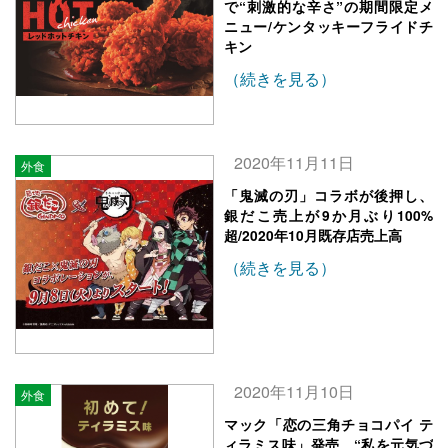
で“刺激的な辛さ”の期間限定メ
ニュー/ケンタッキーフライドチ
キン
（続きを見る）
2020年11月11日
外食
「鬼滅の刃」コラボが後押し、
銀だこ売上が9か月ぶり100%
超/2020年10月既存店売上高
（続きを見る）
2020年11月10日
外食
マック「恋の三角チョコパイ テ
ィラミス味」発売、“私を元気づ