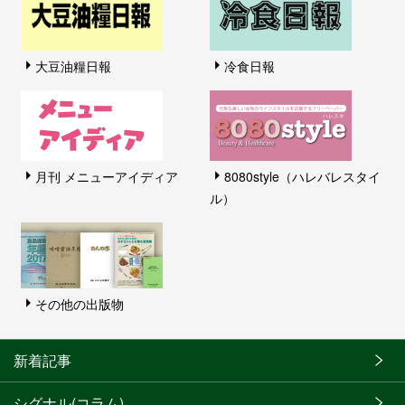
大豆油糧日報
冷食日報
月刊 メニューアイディア
8080style（ハレバレスタイ
ル）
その他の出版物
新着記事
シグナル(コラム)