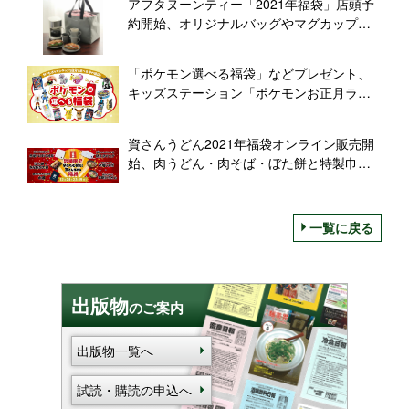
アフタヌーンティー「2021年福袋」店頭予
約開始、オリジナルバッグやマグカップな
どセットに、「COFFEE」「TEA」の2種販
売
「ポケモン選べる福袋」などプレゼント、
キッズステーション「ポケモンお正月ラリ
ー」開催、「選べるクリスマスプレゼン
ト」も
資さんうどん2021年福袋オンライン販売開
始、肉うどん・肉そば・ぼた餅と特製巾
着・今治ハンドタオル・洗えるマスクをセ
ットに
一覧に戻る
出版物
のご案内
出版物一覧へ
試読・購読の申込へ