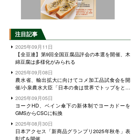
注目記事
2025年09月11日
【全豆連】第9回全国豆腐品評会の本選を開催、木
綿豆腐は多様化がみられる
2025年09月08日
農水省、輸出拡大に向けてコメ加工品試食会を開
催/小泉農水大臣「日本の食は世界でトップをとれ
る。米増産に向けて、米輸出需要の拡大を」
2025年09月05日
ヨークHD、ベイン傘下の新体制でヨーカドーを
GMSからCSCに転換
2025年08月30日
日本アクセス「新商品グランプリ2025年秋冬」表
彰式を開催