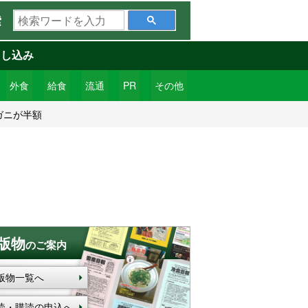
検
索
索
ワ
申し込み
ー
ド
外食
給食
流通
PR
その他
を
ガニが半額
入
力
版物
のご案内
版物一覧へ
読・購読の申込へ