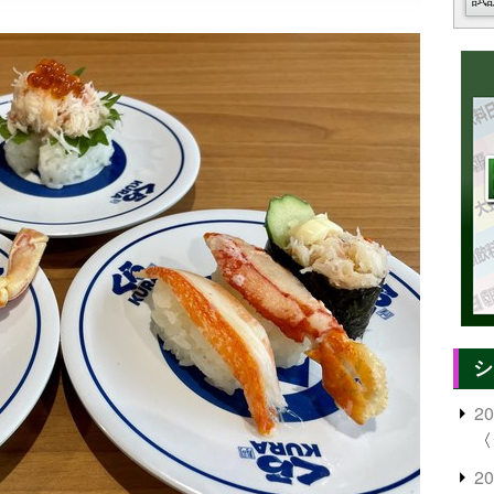
シ
2
〈
2