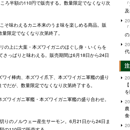
のところ半額の110円で販売する。数量限定でなくなり次
「
及
2
らこそ味わえるカニ本来のうま味を楽しめる商品。販
「
、数量限定でなくなり次第終了。
の
2
ャリの上に大葉・本ズワイガニのほぐし身・いくらを
代
さっぱりと味わえる。販売期間は6月18日から24日
注
本ズワイ棒肉、本ズワイ爪下、本ズワイガニ軍艦の盛り
2
【
日までだが、数量限定でなくなり次第終了する。
を
生本ズワイガニ軍艦・本ズワイガニ軍艦の盛り合わせ。
2
農
食
切りのノルウェー産生サーモン。6月21日から24日ま
界
2
米
額の110円で販売する。