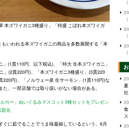
〈
2
〈
 本ズワイガニ3種盛り」「特盛 こぼれ本ズワイガ
2
〈
様ともいわれる本ズワイガニの商品を多数展開する「本
2
〈
」(1貫110円、以下税込)、「特大 生本ズワイガニ」
お
ニ」(2貫220円)、「本ズワイガニ3種盛り」(3貫220
2
220円)、「ノルウェー産 生サーモン」(1貫110円)な
夏
また、一部店舗では取り扱いがない場合がある。
社
Iモルカー」ぬいぐるみマスコット3種セットをプレゼン
2
食
話題化
ス
すぐに茹でることでうま味凝縮しているという。6月
2