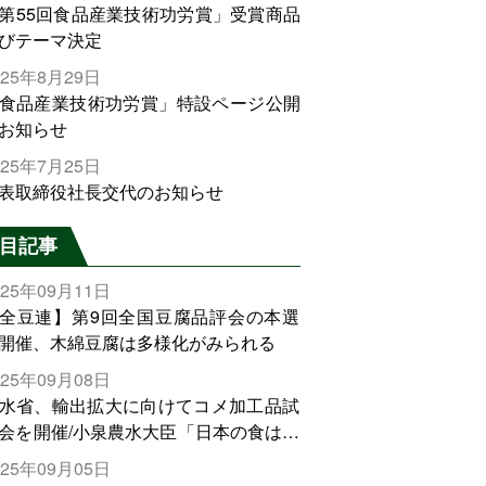
第55回食品産業技術功労賞」受賞商品
びテーマ決定
025年8月29日
食品産業技術功労賞」特設ページ公開
お知らせ
025年7月25日
表取締役社長交代のお知らせ
目記事
025年09月11日
全豆連】第9回全国豆腐品評会の本選
開催、木綿豆腐は多様化がみられる
025年09月08日
水省、輸出拡大に向けてコメ加工品試
会を開催/小泉農水大臣「日本の食は世
でトップをとれる。米増産に向けて、
025年09月05日
輸出需要の拡大を」