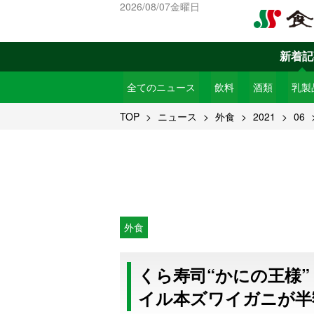
2026/08/07金曜日
新着記
全てのニュース
飲料
酒類
乳製
TOP
ニュース
外食
2021
06
外食
くら寿司“かにの王様
イル本ズワイガニが半