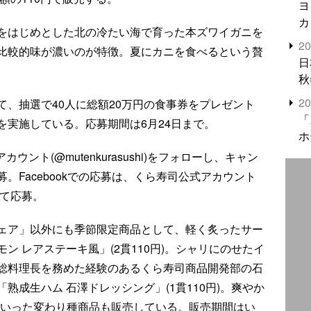
ヨ
カ
をはじめとした北の冷たい海で育った本ズワイガニを
2
比較的味が濃いのが特徴。夏にカニを食べるという贅
日
秋
2
、抽選で40人に総額20万円の食事券をプレゼント
「
book)を実施している。応募期間は6月24日まで。
ホ
カウント(@mutenkurasushi)をフォローし、キャン
。Facebookでの応募は、くら寿司公式アカウント
して応募。
ェア」以外にも季節限定商品として、軽く炙ったサー
ン レアステーキ風」(2貫110円)。シャリにのせたイ
総料理長を務めた経験のあるくら寿司商品開発部の石
熟成生ハム 石澤ドレッシング」(1貫110円)。爽やか
)といった変わり種商品も販売している。販売期間はい