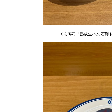
くら寿司「熟成生ハム 石澤