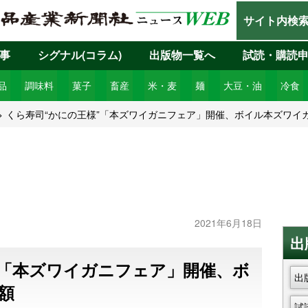
サイト内検
事
シグナル(コラム)
出版物一覧へ
試読・購読
品
調味料
菓子
畜産
米・麦
麺
大豆・油
冷食
くら寿司“かにの王様”「本ズワイガニフェア」開催、ボイル本ズワイ
2021年6月18日
出
”「本ズワイガニフェア」開催、ボ
出
額
試