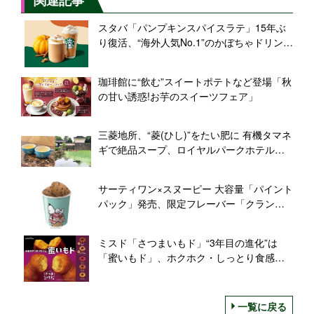
スタバ「パンプキンスパイスラテ」15年ぶ
り復活、“海外人気No.1”のかぼちゃドリン
ク/スターバックス
珈琲館に“飲む”スイートポテトなど登場「秋
の甘い誘惑!お芋のスイーツフェア」
三菱地所、“菱(ひし)”をたい肥に 有機タマネ
ギで絶品スープ、ロイヤルパークホテルズ
で提供
サーティワン×スヌーピー 大容量「パイント
パック」発売、限定フレーバー「クランチ
ー ピーナッツ アンド チョコレート」なども
登場/“エンジョイ ピーナッツ”キャンペーン
ミスド「さつまいもド」“3年目の進化”は
「蜜いもド」、ホクホク・しっとり食感ア
ップ、“蜜いもバター風味”など新登場/ミス
タードーナツ
一覧に戻る