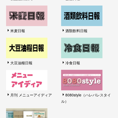
米麦日報
酒類飲料日報
大豆油糧日報
冷食日報
月刊 メニューアイディア
8080style（ハレバレスタイ
ル）