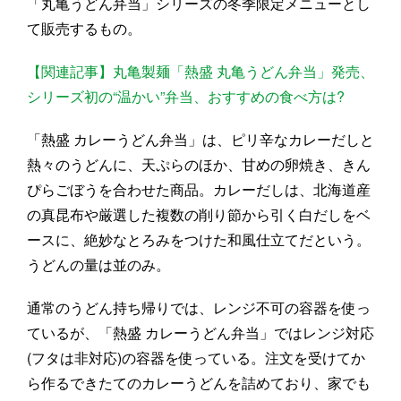
「丸亀うどん弁当」シリーズの冬季限定メニューとし
て販売するもの。
【関連記事】丸亀製麺「熱盛 丸亀うどん弁当」発売、
シリーズ初の“温かい”弁当、おすすめの食べ方は?
「熱盛 カレーうどん弁当」は、ピリ辛なカレーだしと
熱々のうどんに、天ぷらのほか、甘めの卵焼き、きん
ぴらごぼうを合わせた商品。カレーだしは、北海道産
の真昆布や厳選した複数の削り節から引く白だしをベ
ースに、絶妙なとろみをつけた和風仕立てだという。
うどんの量は並のみ。
通常のうどん持ち帰りでは、レンジ不可の容器を使っ
ているが、「熱盛 カレーうどん弁当」ではレンジ対応
(フタは非対応)の容器を使っている。注文を受けてか
ら作るできたてのカレーうどんを詰めており、家でも