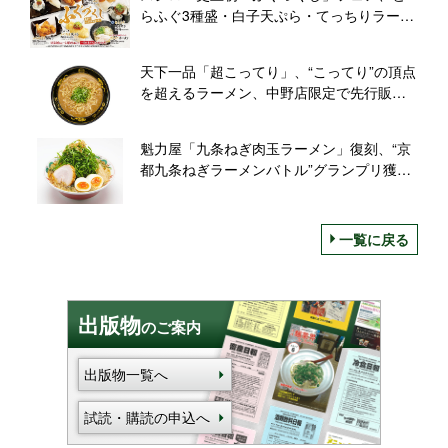
らふぐ3種盛・白子天ぷら・てっちりラーメ
ンなど“ふぐのフルコース”全6メニュー展開
天下一品「超こってり」、“こってり”の頂点
を超えるラーメン、中野店限定で先行販売
スタート
魁力屋「九条ねぎ肉玉ラーメン」復刻、“京
都九条ねぎラーメンバトル”グランプリ獲得
メニュー、カップ麺「京都背脂風醤油ラー
メン」ローソン発売記念で
一覧に戻る
出版物
のご案内
出版物一覧へ
試読・購読の申込へ