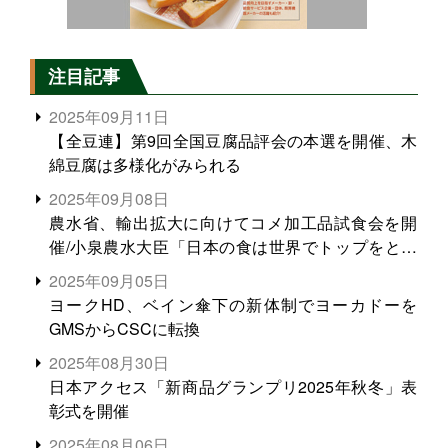
注目記事
2025年09月11日
【全豆連】第9回全国豆腐品評会の本選を開催、木
綿豆腐は多様化がみられる
2025年09月08日
農水省、輸出拡大に向けてコメ加工品試食会を開
催/小泉農水大臣「日本の食は世界でトップをとれ
る。米増産に向けて、米輸出需要の拡大を」
2025年09月05日
ヨークHD、ベイン傘下の新体制でヨーカドーを
GMSからCSCに転換
2025年08月30日
日本アクセス「新商品グランプリ2025年秋冬」表
彰式を開催
2025年08月06日