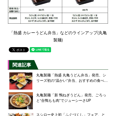
「熱盛 カレーうどん弁当」などのラインアップ(丸亀
製麺)
関連記事
丸亀製麺「熱盛 丸亀うどん弁当」発売、シ
リーズ初の“温かい”弁当、おすすめの食べ方
は?
丸亀製麺「新 鴨ねぎうどん」発売、ごろっ
と“合鴨もも肉”でジューシーさUP
スシロー史上初「ふぐづくし」フェア、と