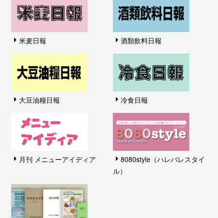
米麦日報
酒類飲料日報
大豆油糧日報
冷食日報
月刊 メニューアイディア
8080style（ハレバレスタイ
ル）