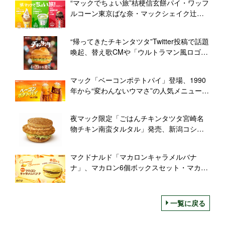
“マックでちょい旅”桔梗信玄餅パイ・ワッフ
ルコーン東京ばな奈・マックシェイク辻利
抹茶ラテ、マクドナルド史上初、ご当地コ
ラボメニュー3種類を同時発売
“帰ってきたチキンタツタ”Twitter投稿で話題
喚起、替え歌CMや「ウルトラマン風ロゴメ
ーカー」も/マクドナルド
マック「ベーコンポテトパイ」登場、1990
年から“変わんないウマさ”の人気メニュー、
CMには“25年前の広末涼子さん”が出演/マク
ドナルド
夜マック限定「ごはんチキンタツタ宮崎名
物チキン南蛮タルタル」発売、新潟コシヒ
カリ100%、CMに妻夫木聡の“ドラキュラ店
長”/マクドナルド
マクドナルド「マカロンキャラメルバナ
ナ」、マカロン6個ボックスセット・マカロ
ン2個&カフェラテセットも、マックカフェ
限定販売
一覧に戻る