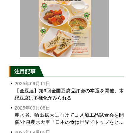
注目記事
2025年09月11日
【全豆連】第9回全国豆腐品評会の本選を開催、木
綿豆腐は多様化がみられる
2025年09月08日
農水省、輸出拡大に向けてコメ加工品試食会を開
催/小泉農水大臣「日本の食は世界でトップをとれ
る。米増産に向けて、米輸出需要の拡大を」
2025年09月05日