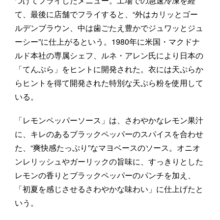
つけてフライしたメニュー。工場での急速冷凍を経
て、最後に店舗でフライすると、“外はカリッとゴー
ルデンブラウン、中は歯ごたえ豊かでジュワッとジュ
ーシー”に仕上がるという。1980年に米国・マクドナ
ルド本社の専属シェフ、ルネ・アレン氏により日本の
「てんぷら」をヒントに開発された。衣には天ぷらか
らヒントを得て開発された特別な天ぷら粉を使用して
いる。
「レモンペッパーソース」は、さわやかなレモン果汁
に、キレのあるブラックペッパーのスパイスを合わせ
た、“爽快感たっぷり”なマヨベースのソース。オニオ
ンレリッシュやガーリックの旨味に、すっきりとした
レモンの香りとブラックペッパーのパンチを加え、
「初夏を感じさせるさわやかな味わい」に仕上げたと
いう。