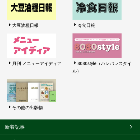
大豆油糧日報
冷食日報
月刊 メニューアイディア
8080style（ハレバレスタイ
ル）
その他の出版物
新着記事