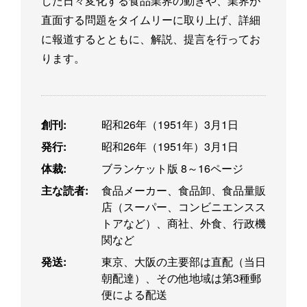
した日々変化する食品業界の動きや、業界が
直面する問題をタイムリーに取り上げ、詳細
に報道するとともに、解説、提言を行ってお
ります。
創刊:
昭和26年（1951年）3月1日
発行:
昭和26年（1951年）3月1日
体裁:
ブランケット版 8～16ページ
主な読者:
食品メーカー、食品卸、食品量販
店（スーパー、コンビニエンスス
トアなど）、商社、外食、行政機
関など
発送:
東京、大阪の主要部は直配（当日
朝配達）、その他地域は第3種郵
便による配送