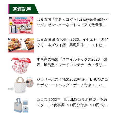
関連記事
はま寿司「すみっコぐらし2way保温保冷バ
ッグ」ゼンショーネットストアで数量限定
販売
はま寿司 新春おせち2023、イセエビ・のど
ぐろ・本ズワイ蟹・黒毛和牛ローストビー
フ入り「プレミアム三段重」など、ゼンシ
ョーネットストアなどで予約販売
すき家の福袋「スマイルボックス2023」発
表、風呂敷・フードコンテナ・カトラリー
セットとふせん、お年玉クーポン2000円分
で販売額2000円
ジョリーパスタ福袋2023発表、“BRUNO”コ
ラボでトートバッグ・ポーチ付きエコバッ
グ・コンテナとスパゲッティ、食事券4500
円分で4400円、12月14日販売スタート
ココス 2023年「ILLUMSコラボ福袋」予約
スタート “食事券3500円分付き3500円”で販
売、イルムスコラボトートバッグ・ジッパ
ーバッグ・プレートのセット