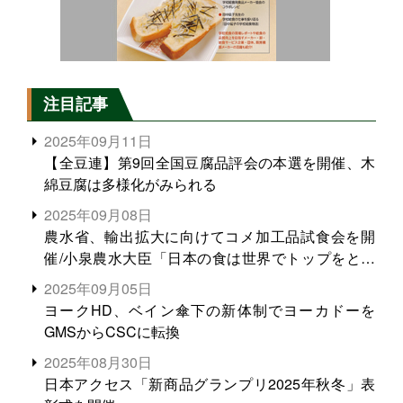
注目記事
2025年09月11日
【全豆連】第9回全国豆腐品評会の本選を開催、木
綿豆腐は多様化がみられる
2025年09月08日
農水省、輸出拡大に向けてコメ加工品試食会を開
催/小泉農水大臣「日本の食は世界でトップをとれ
る。米増産に向けて、米輸出需要の拡大を」
2025年09月05日
ヨークHD、ベイン傘下の新体制でヨーカドーを
GMSからCSCに転換
2025年08月30日
日本アクセス「新商品グランプリ2025年秋冬」表