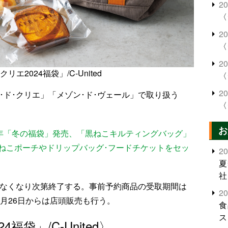
2
〈
2
〈
2
リエ2024福袋」/C-United
〈
2
カフェ･ド･クリエ」「メゾン･ド･ヴェール」で取り扱う
〈
お
3年「冬の福袋」発売、「黒ねこキルティングバッグ」
黒ねこポーチやドリップバッグ･フードチケットをセッ
2
夏
社
でなくなり次第終了する。事前予約商品の受取期間は
2
。12月26日からは店頭販売も行う。
食
ス
福袋」/C-United〉