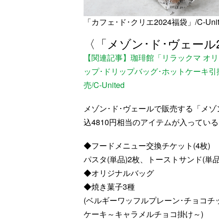
「カフェ･ド･クリエ2024福袋」/C-Unit
〈「メゾン･ド･ヴェール202
【関連記事】珈琲館「リラックマ オ
ップ･ドリップバッグ･ホットケーキ引換
売/C-United
メゾン･ド･ヴェールで販売する「メゾン
込4810円相当のアイテムが入ってい
◆フードメニュー交換チケット(4枚)
パスタ(単品)2枚、トーストサンド(単品
◆オリジナルバッグ
◆焼き菓子3種
(ベルギーワッフルプレーン･チョコチ
ケーキ～キャラメルチョコ掛け～)