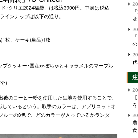
2
ド･クリエ2024福袋」は税込3900円。中身は税込
「
。ラインナップは以下の通り。
及
2
「
)1枚、ケーキ(単品)1枚
の
2
代
ップクッキー･国産かぼちゃとキャラメルのマーブル
注
分)
2
【
出後のコーヒー粉を使用した生地を使用することで、
を
貢献しているという。取手のカラーは、アプリコットオ
ンブルーの3色で、どのカラーが入っているかランダ
2
農
食
界