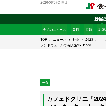
2026/08/07金曜日
新着記
全てのニュース
飲料
酒類
乳製
TOP
ニュース
外食
2023
11
ゾンドヴェールでも販売/C-United
外食
カフェドクリエ「202