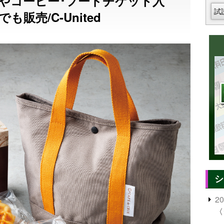
キやコーヒー･フードチケット入
試
販売/C-United
シ
2
〈