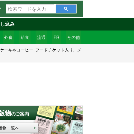
検
索
索
ワ
申し込み
ー
ド
外食
給食
流通
PR
その他
を
･ケーキやコーヒー･フードチケット入り、メ
入
力
版物
のご案内
版物一覧へ