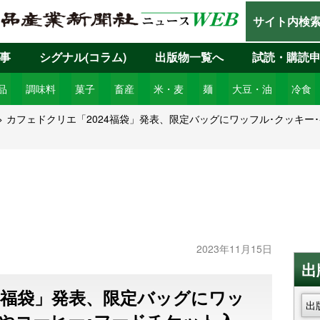
サイト内検
事
シグナル(コラム)
出版物一覧へ
試読・購読
品
調味料
菓子
畜産
米・麦
麺
大豆・油
冷食
カフェドクリエ「2024福袋」発表、限定バッグにワッフル･クッキー
2023年11月15日
出
4福袋」発表、限定バッグにワッ
出