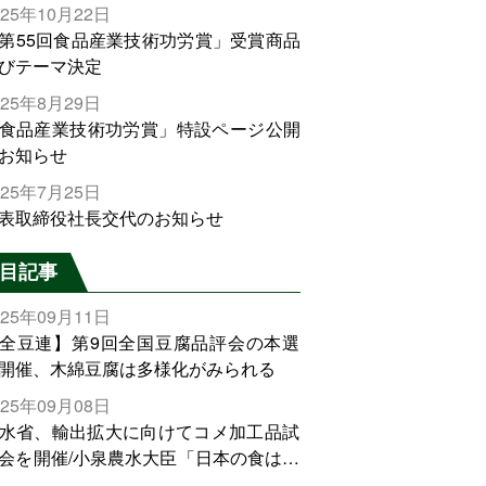
025年10月22日
第55回食品産業技術功労賞」受賞商品
びテーマ決定
025年8月29日
食品産業技術功労賞」特設ページ公開
お知らせ
025年7月25日
表取締役社長交代のお知らせ
目記事
025年09月11日
全豆連】第9回全国豆腐品評会の本選
開催、木綿豆腐は多様化がみられる
025年09月08日
水省、輸出拡大に向けてコメ加工品試
会を開催/小泉農水大臣「日本の食は世
でトップをとれる。米増産に向けて、