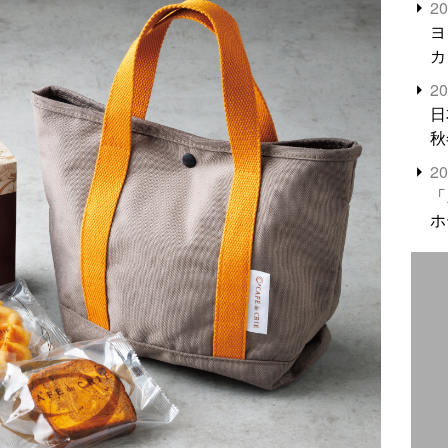
2
米
ヨ
カ
2
日
秋
2
「
ホ