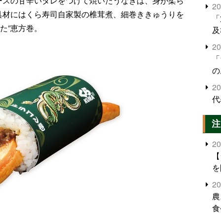
ベースの甘辛いタレをつけて焼いたうなぎは、身が柔ら
2
、具材にはくら寿司自家製の椎茸煮、細巻ききゅうりを
「
た”恵方巻。
及
2
「
の
2
代
注
2
【
を
2
農
食
界