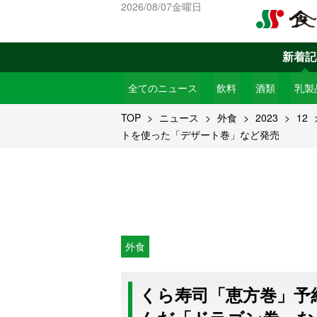
2026/08/07金曜日
新着記
全てのニュース
飲料
酒類
乳製
TOP
ニュース
外食
2023
12
トを使った「デザート巻」など発売
外食
くら寿司「恵方巻」予