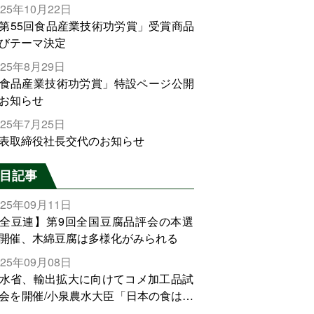
025年10月22日
第55回食品産業技術功労賞」受賞商品
びテーマ決定
025年8月29日
食品産業技術功労賞」特設ページ公開
お知らせ
025年7月25日
表取締役社長交代のお知らせ
目記事
025年09月11日
全豆連】第9回全国豆腐品評会の本選
開催、木綿豆腐は多様化がみられる
025年09月08日
水省、輸出拡大に向けてコメ加工品試
会を開催/小泉農水大臣「日本の食は世
でトップをとれる。米増産に向けて、