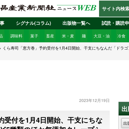
サイト内検
事
シグナル(コラム)
出版物一覧へ
試読・購読
品
調味料
菓子
畜産
米・麦
麺
大豆・油
冷食
くら寿司「恵方巻」予約受付を1月4日開始、干支にちなんだ「ドラゴ
2023年12月19日
出
約受付を1月4日開始、干支にちな
出