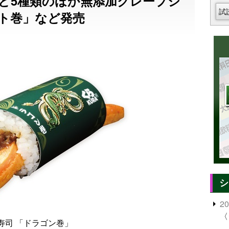
ど5種類のほか無添加クレープシ
試
ト巻」など発売
シ
2
〈
寿司 「ドラゴン巻」