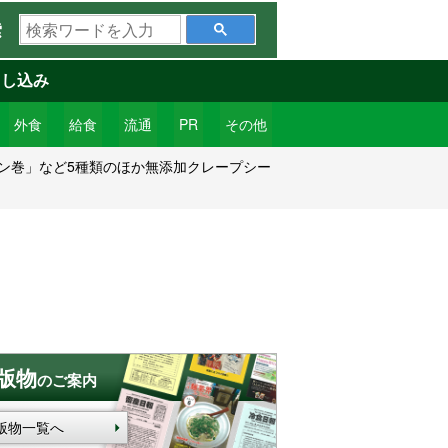
検
索
索
ワ
申し込み
ー
ド
外食
給食
流通
PR
その他
を
ン巻」など5種類のほか無添加クレープシー
入
力
版物
のご案内
版物一覧へ