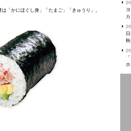
2
米
ヨ
具材は「かにほぐし身」「たまご」「きゅうり」。
カ
2
日
秋
2
「
ホ