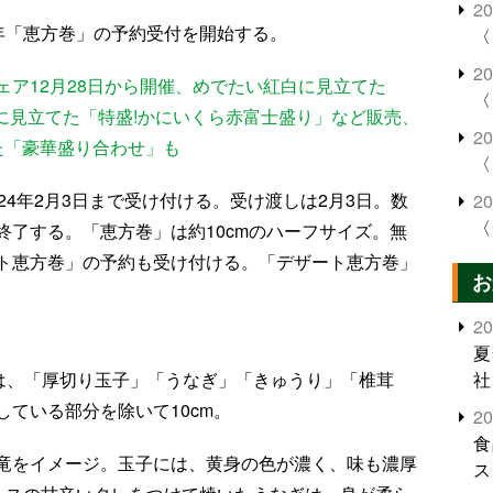
2
24年「恵方巻」の予約受付を開始する。
〈
2
ア12月28日から開催、めでたい紅白に見立てた
〈
”に見立てた「特盛!かにいくら赤富士盛り」など販売、
2
た「豪華盛り合わせ」も
〈
24年2月3日まで受け付ける。受け渡しは2月3日。数
2
〈
終了する。「恵方巻」は約10cmのハーフサイズ。無
ト恵方巻」の予約も受け付ける。「デザート恵方巻」
お
2
夏
容は、「厚切り玉子」「うなぎ」「きゅうり」「椎茸
社
ている部分を除いて10cm。
2
食
竜をイメージ。玉子には、黄身の色が濃く、味も濃厚
ス