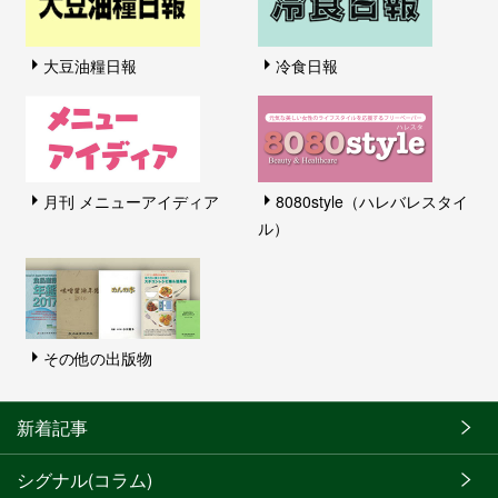
大豆油糧日報
冷食日報
月刊 メニューアイディア
8080style（ハレバレスタイ
ル）
その他の出版物
新着記事
シグナル(コラム)