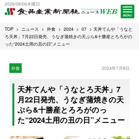
出版物一覧へ
2026/08/06木曜日
試読・購読申し込み
MENU
TOP
ニュース
外食
2024
07
天丼てんや「うなと
ろ天丼」7月22日発売、うなぎ蒲焼きの天ぷら&十勝産とろろがの
った“2024土用の丑の日”メニュー
外食
2024年7月8日
天丼てんや「うなとろ天丼」7
月22日発売、うなぎ蒲焼きの天
ぷら&十勝産とろろがのっ
た“2024土用の丑の日”メニュー