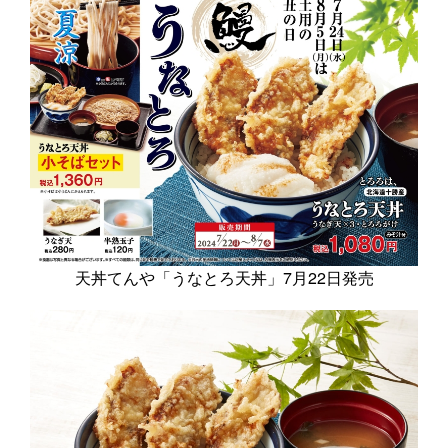
天丼てんや「うなとろ天丼」7月22日発売