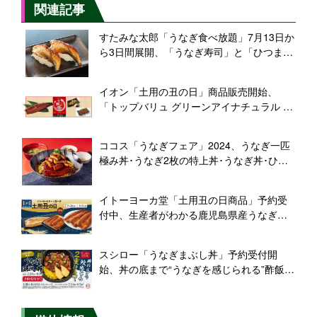
関連記事
すたみな太郎「うなぎ食べ放題」7月13日か
ら3日間展開、「うなぎ寿司」と「ひつまぶ
し」を提供
イオン「土用の丑の日」商品販売開始、
「トップバリュ グリーンアイナチュラル 鹿
児島県産うなぎ蒲焼」などのほか、うなぎ
の代替商品やうなぎ以外の「丑の日」商品
ココス「うなぎフェア」2024、うなぎ一匹
も提案
極み丼･うなぎ2枚の特上丼･うなぎ丼･ひつ
まぶしセットを発売、テイクアウトは10%
割引に
イトーヨーカ堂「土用丑の日商品」予約受
付中、生産者がわかる鹿児島県産うなぎの
「顔が見えるお魚。」や、「うなぎまぶ
し」、うなぎ以外との食べ比べ重なども用
スシロー「うなぎまぶし丼」予約受付開
意
始、丼の底まで“うなぎを感じられる”酢飯の
中にうなぎの層を詰めた「新“うな丼”」、そ
のほか丑の日セットも展開、土用の丑の日
に合わせ7月24日から8月5日販売