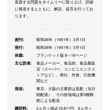
直面する問題をタイムリーに取り上げ、詳細
に報道するとともに、解説、提言を行ってお
ります。
創刊:
昭和26年（1951年）3月1日
発行:
昭和26年（1951年）3月1日
体裁:
ブランケット版 8～16ページ
主な読者:
食品メーカー、食品卸、食品量販
店（スーパー、コンビニエンスス
トアなど）、商社、外食、行政機
関など
発送:
東京、大阪の主要部は直配（当日
朝配達）、その他地域は第3種郵
便による配送
購読料:
3ヵ月＝税込15,811円、6ヵ月＝