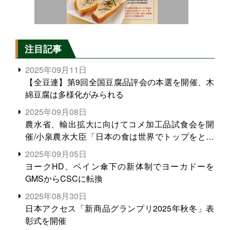
注目記事
2025年09月11日
【全豆連】第9回全国豆腐品評会の本選を開催、木
綿豆腐は多様化がみられる
2025年09月08日
農水省、輸出拡大に向けてコメ加工品試食会を開
催/小泉農水大臣「日本の食は世界でトップをとれ
る。米増産に向けて、米輸出需要の拡大を」
2025年09月05日
ヨークHD、ベイン傘下の新体制でヨーカドーを
GMSからCSCに転換
2025年08月30日
日本アクセス「新商品グランプリ2025年秋冬」表
彰式を開催