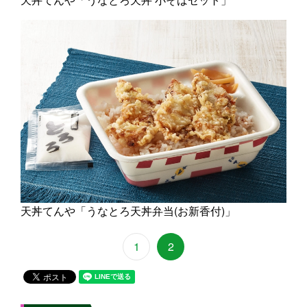
天丼てんや「うなとろ天丼弁当(お新香付)」
1
2