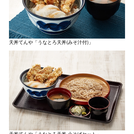
天丼てんや「うなとろ天丼(みそ汁付)」
天丼てんや「うなとろ天丼 小そばセット」