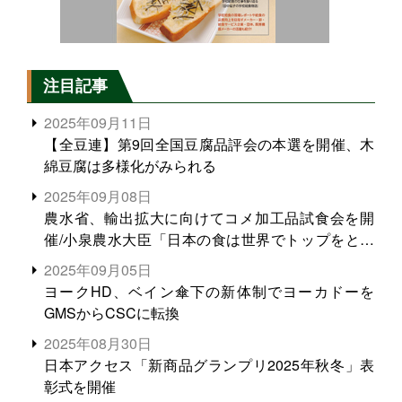
注目記事
2025年09月11日
【全豆連】第9回全国豆腐品評会の本選を開催、木
綿豆腐は多様化がみられる
2025年09月08日
農水省、輸出拡大に向けてコメ加工品試食会を開
催/小泉農水大臣「日本の食は世界でトップをとれ
る。米増産に向けて、米輸出需要の拡大を」
2025年09月05日
ヨークHD、ベイン傘下の新体制でヨーカドーを
GMSからCSCに転換
2025年08月30日
日本アクセス「新商品グランプリ2025年秋冬」表
彰式を開催