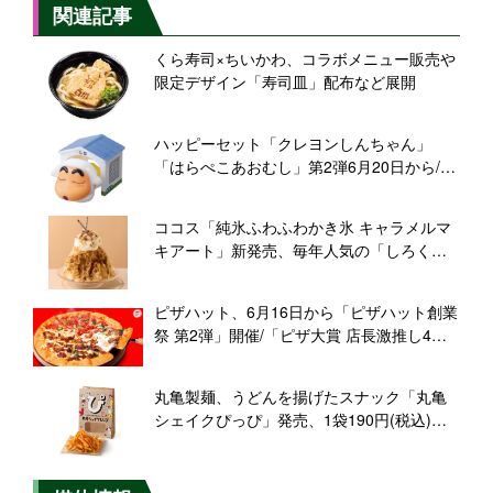
関連記事
くら寿司×ちいかわ、コラボメニュー販売や
限定デザイン「寿司皿」配布など展開
ハッピーセット「クレヨンしんちゃん」
「はらぺこあおむし」第2弾6月20日から/マ
クドナルド
ココス「純氷ふわふわかき氷 キャラメルマ
キアート」新発売、毎年人気の「しろく
ま」なども登場/6月24日から
ピザハット、6月16日から「ピザハット創業
祭 第2弾」開催/「ピザ大賞 店長激推し4」
「マニアピザ」(全4種)を特別価格で販売、3
つのキャンペーンを実施
丸亀製麺、うどんを揚げたスナック「丸亀
シェイクぴっぴ」発売、1袋190円(税込)の
お手頃価格/6月24日から