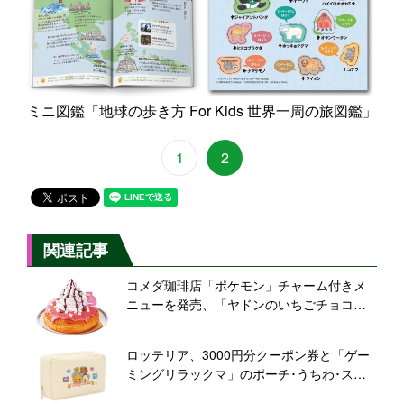
ミニ図鑑「地球の歩き方 For Kids 世界一周の旅図鑑」
1
2
関連記事
コメダ珈琲店「ポケモン」チャーム付きメ
ニューを発売、「ヤドンのいちごチョコシ
ロノワール」など
ロッテリア、3000円分クーポン券と「ゲー
ミングリラックマ」のポーチ･うちわ･ステ
ッカーをあわせた夏ギフトを発売