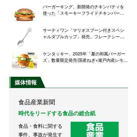
バーガーキング、新開発のチキンパティを
使った「スモーキーフライドチキンバーガ
ーズ」3品発売/開発期間は約3年、スモーキ
ーな香りと7種のスパイスで本格的な味わい
サーティワン「マリオスプーン付きスペシ
に
ャルダブルカップ」発売、フレークシール
配布も7月18日から
ケンタッキー、2025年「夏の和風バーガー
ズ」数量限定発売/国産ねぎ×瀬戸内産レモン
「ねぎ塩レモンチキンフィレバーガー」、
甘酢ソース×柑橘風味タルタルソース「チキ
ン南蛮フィレバーガー」
媒体情報
食品産業新聞
時代をリードする食品の総合紙
食品・食料に関する
事件、事故が発生す