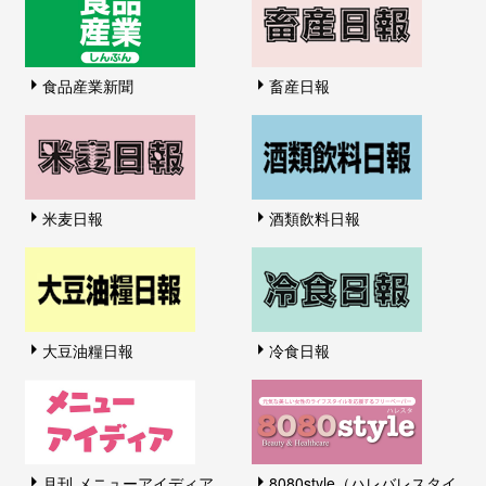
食品産業新聞
畜産日報
米麦日報
酒類飲料日報
大豆油糧日報
冷食日報
月刊 メニューアイディア
8080style（ハレバレスタイ