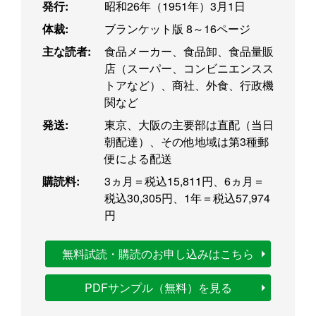
発行:
昭和26年（1951年）3月1日
体裁:
ブランケット版 8～16ページ
主な読者:
食品メーカー、食品卸、食品量販
店（スーパー、コンビニエンスス
トアなど）、商社、外食、行政機
関など
発送:
東京、大阪の主要部は直配（当日
朝配達）、その他地域は第3種郵
便による配送
購読料:
3ヵ月＝税込15,811円、6ヵ月＝
税込30,305円、1年＝税込57,974
円
無料試読・購読のお申し込みはこちら
PDFサンプル（無料）を見る