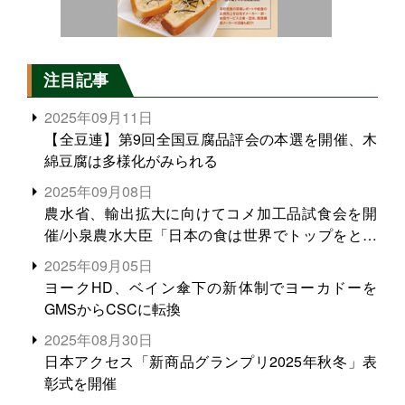
注目記事
2025年09月11日
【全豆連】第9回全国豆腐品評会の本選を開催、木
綿豆腐は多様化がみられる
2025年09月08日
農水省、輸出拡大に向けてコメ加工品試食会を開
催/小泉農水大臣「日本の食は世界でトップをとれ
る。米増産に向けて、米輸出需要の拡大を」
2025年09月05日
ヨークHD、ベイン傘下の新体制でヨーカドーを
GMSからCSCに転換
2025年08月30日
日本アクセス「新商品グランプリ2025年秋冬」表
彰式を開催