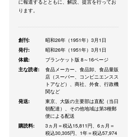
に報道するとともに、解説、提言を行ってお
ります。
創刊:
昭和26年（1951年）3月1日
発行:
昭和26年（1951年）3月1日
体裁:
ブランケット版 8～16ページ
主な読者:
食品メーカー、食品卸、食品量販
店（スーパー、コンビニエンスス
トアなど）、商社、外食、行政機
関など
発送:
東京、大阪の主要部は直配（当日
朝配達）、その他地域は第3種郵
便による配送
購読料:
3ヵ月＝税込15,811円、6ヵ月＝
税込30,305円、1年＝税込57,974