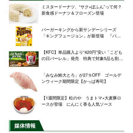
ミスタードーナツ、“サク×ぽふん”って何？
新食感ドーナツ＆フローズン登場
バーガーキングから新サンデーシリーズ
「キングフュージョン」が新登場 『パイ
ナップル&ワッフルサンデー』を期間限定発
売
【KFC】単品購入より“420円”安い「こども
の日バーレル」発売 特典で対象5品も割引
に
「みなみ鮪大とろ」が27％OFF ゴールデ
ンウィーク期間限定【かっぱ寿司】
【1週間限定】松のや うまトマ×大麦豚ロ
ースが登場 にんにく香る人気ソース
媒体情報