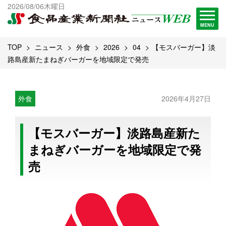
出版物一覧へ
2026/08/06木曜日
試読・購読申し込み
MENU
TOP
ニュース
外食
2026
04
【モスバーガー】淡
路島産新たまねぎバーガーを地域限定で発売
外食
2026年4月27日
【モスバーガー】淡路島産新た
まねぎバーガーを地域限定で発
売