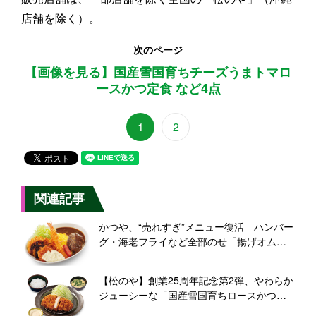
店舗を除く）。
次のページ
【画像を見る】国産雪国育ちチーズうまトマロ
ースかつ定食 など4点
1
2
関連記事
かつや、“売れすぎ”メニュー復活 ハンバー
グ・海老フライなど全部のせ「揚げオムカ
レー」登場
【松のや】創業25周年記念第2弾、やわらか
ジューシーな「国産雪国育ちロースかつ」
発売