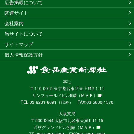
広告掲載について
関連サイト
会社案内
当サイトについて
サイトマップ
個人情報保護方針
食
品
本社
産
〒110-0015 東京都台東区東上野2-1-11
業
サンフィールドビル8階
（ＭＡＰ）
新
TEL:03-6231-6091（代表） FAX:03-5830-1570
聞
社
大阪支局
ニ
〒530-0044 大阪市北区東天満1-11-15
ュ
若杉グランドビル別館
（ＭＡＰ）
ー