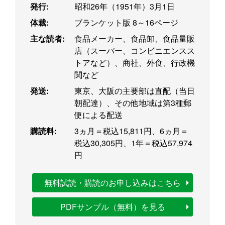
発行:
昭和26年（1951年）3月1日
体裁:
ブランケット版 8～16ページ
主な読者:
食品メーカー、食品卸、食品量販
店（スーパー、コンビニエンスス
トアなど）、商社、外食、行政機
関など
発送:
東京、大阪の主要部は直配（当日
朝配達）、その他地域は第3種郵
便による配送
購読料:
3ヵ月＝税込15,811円、6ヵ月＝
税込30,305円、1年＝税込57,974
円
無料試読・購読のお申し込みはこちら
PDFサンプル（無料）を見る