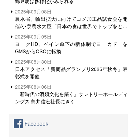
綿豆腐は多様化がみられる
2025年09月08日
農水省、輸出拡大に向けてコメ加工品試食会を開
催/小泉農水大臣「日本の食は世界でトップをとれ
る。米増産に向けて、米輸出需要の拡大を」
2025年09月05日
ヨークHD、ベイン傘下の新体制でヨーカドーを
GMSからCSCに転換
2025年08月30日
日本アクセス「新商品グランプリ2025年秋冬」表
彰式を開催
2025年08月06日
「新時代の酒類文化を築く」サントリーホールディ
ングス 鳥井信宏社長にきく
Facebook