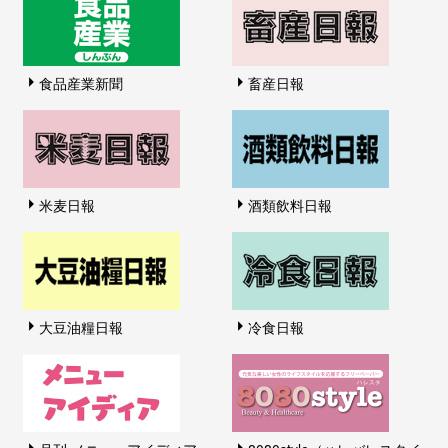
食品産業新聞
畜産日報
米麦日報
酒類飲料日報
大豆油糧日報
冷食日報