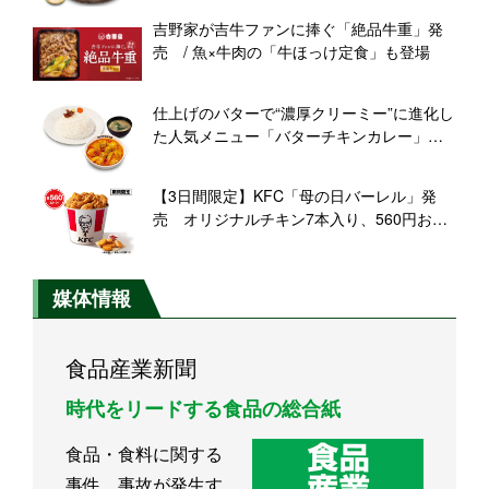
吉野家が吉牛ファンに捧ぐ「絶品牛重」発
売 / 魚×牛肉の「牛ほっけ定食」も登場
仕上げのバターで“濃厚クリーミー”に進化し
た人気メニュー「バターチキンカレー」
【松屋】
【3日間限定】KFC「母の日バーレル」発
売 オリジナルチキン7本入り、560円お得
に
媒体情報
食品産業新聞
時代をリードする食品の総合紙
食品・食料に関する
事件、事故が発生す