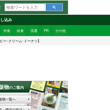
検
索
索
ワ
申し込み
ー
ド
外食
給食
流通
PR
その他
を
ピー･クリーム･ドーナツ】
入
力
版物
のご案内
版物一覧へ
読・購読の申込へ