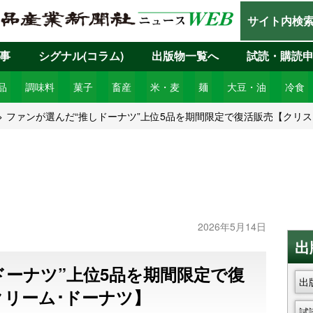
サイト内検
事
シグナル(コラム)
出版物一覧へ
試読・購読
品
調味料
菓子
畜産
米・麦
麺
大豆・油
冷食
ファンが選んだ“推しドーナツ”上位5品を期間限定で復活販売【クリス
2026年5月14日
出
ドーナツ”上位5品を期間限定で復
出
クリーム･ドーナツ】
試