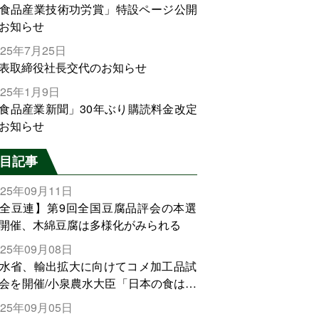
食品産業技術功労賞」特設ページ公開
お知らせ
025年7月25日
表取締役社長交代のお知らせ
025年1月9日
食品産業新聞」30年ぶり購読料金改定
お知らせ
目記事
025年09月11日
全豆連】第9回全国豆腐品評会の本選
開催、木綿豆腐は多様化がみられる
025年09月08日
水省、輸出拡大に向けてコメ加工品試
会を開催/小泉農水大臣「日本の食は世
でトップをとれる。米増産に向けて、
025年09月05日
輸出需要の拡大を」