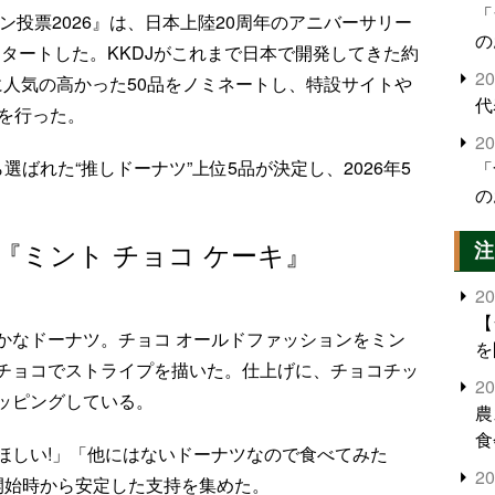
「
ン投票2026』は、日本上陸20周年のアニバーサリー
の
スタートした。KKDJがこれまで日本で開発してきた約
2
特に人気の高かった50品をノミネートし、特設サイトや
代
票を行った。
2
ばれた“推しドーナツ”上位5品が決定し、2026年5
「
の
)】『ミント チョコ ケーキ』
注
2
【
かなドーナツ。チョコ オールドファッションをミン
を
チョコでストライプを描いた。仕上げに、チョコチッ
2
ッピングしている。
農
食
ほしい!」「他にはないドーナツなので食べてみた
界
2
開始時から安定した支持を集めた。
米