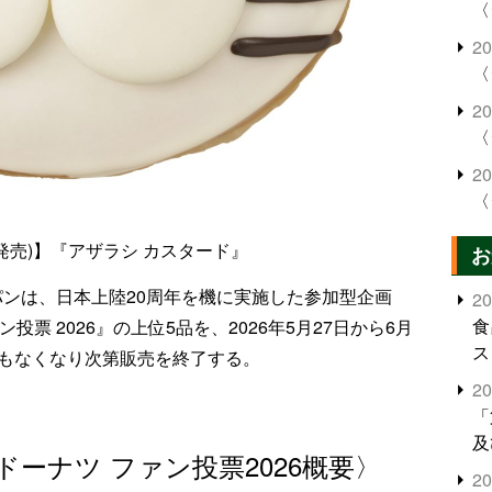
〈
2
〈
2
〈
2
〈
年発売)】『アザラシ カスタード』
お
パンは、日本上陸20周年を機に実施した参加型企画
2
食
投票 2026』の上位5品を、2026年5月27日から6月
ス
れもなくなり次第販売を終了する。
2
】
「
及
ドーナツ ファン投票2026概要〉
2