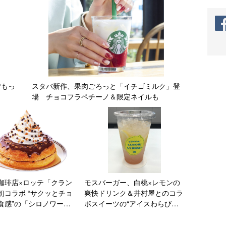
“もっ
スタバ新作、果肉ごろっと「イチゴミルク」登
場 チョコフラペチーノ＆限定ネイルも
珈琲店×ロッテ「クラン
モスバーガー、白桃×レモンの
初コラボ “サクッとチョ
爽快ドリンク＆井村屋とのコラ
食感”の「シロノワール
ボスイーツの“アイスわらび
NKY」「ジェリコ
餅”発売
KY」登場