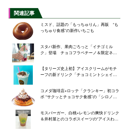
関連記事
ミスド、話題の「もっちゅりん」再販 “も
っちゅり食感”の新作いちごも
スタバ新作、果肉ごろっと「イチゴミル
ク」登場 チョコフラペチーノ＆限定ネイ
ルも
【タリーズ史上初】アイスクリームがモチ
ーフの新ドリンク「チョコミントシェイ
ク」「クッキー&クリームシェイク」
コメダ珈琲店×ロッテ「クランキー」初コラ
ボ “サクッとチョコサク食感”の「シロノワ
ール CRUNKY」「ジェリコ CRUNKY」登場
モスバーガー、白桃×レモンの爽快ドリンク
＆井村屋とのコラボスイーツの“アイスわら
び餅”発売