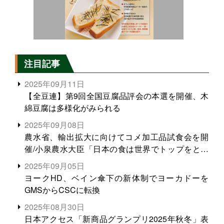
注目記事
2025年09月11日
【全豆連】第9回全国豆腐品評会の本選を開催、木
綿豆腐は多様化がみられる
2025年09月08日
農水省、輸出拡大に向けてコメ加工品試食会を開
催/小泉農水大臣「日本の食は世界でトップをとれ
る。米増産に向けて、米輸出需要の拡大を」
2025年09月05日
ヨークHD、ベイン傘下の新体制でヨーカドーを
GMSからCSCに転換
2025年08月30日
日本アクセス「新商品グランプリ2025年秋冬」表