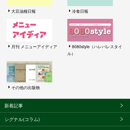
大豆油糧日報
冷食日報
月刊 メニューアイディア
8080style（ハレバレスタイ
ル）
その他の出版物
新着記事
シグナル(コラム)