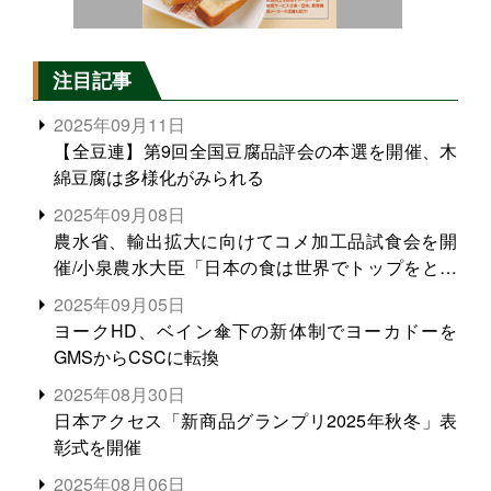
注目記事
2025年09月11日
【全豆連】第9回全国豆腐品評会の本選を開催、木
綿豆腐は多様化がみられる
2025年09月08日
農水省、輸出拡大に向けてコメ加工品試食会を開
催/小泉農水大臣「日本の食は世界でトップをとれ
る。米増産に向けて、米輸出需要の拡大を」
2025年09月05日
ヨークHD、ベイン傘下の新体制でヨーカドーを
GMSからCSCに転換
2025年08月30日
日本アクセス「新商品グランプリ2025年秋冬」表
彰式を開催
2025年08月06日