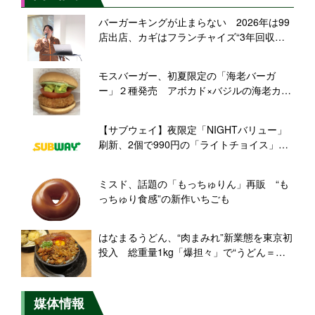
バーガーキングが止まらない 2026年は99
店出店、カギはフランチャイズ“3年回収モ
デル”
モスバーガー、初夏限定の「海老バーガ
ー」２種発売 アボカド×バジルの海老カツ
とエビフライバーガーが登場
【サブウェイ】夜限定「NIGHTバリュー」
刷新、2個で990円の「ライトチョイス」と
1,180円の「リッチチョイス」を展開
ミスド、話題の「もっちゅりん」再販 “も
っちゅり食感”の新作いちごも
はなまるうどん、“肉まみれ”新業態を東京初
投入 総重量1kg「爆担々」で“うどん＝軽
食”覆す
媒体情報