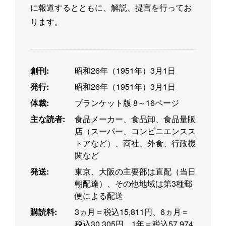
に報道するとともに、解説、提言を行ってお
ります。
創刊:
昭和26年（1951年）3月1日
発行:
昭和26年（1951年）3月1日
体裁:
ブランケット版 8～16ページ
主な読者:
食品メーカー、食品卸、食品量販
店（スーパー、コンビニエンスス
トアなど）、商社、外食、行政機
関など
発送:
東京、大阪の主要部は直配（当日
朝配達）、その他地域は第3種郵
便による配送
購読料:
3ヵ月＝税込15,811円、6ヵ月＝
税込30,305円、1年＝税込57,974