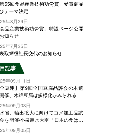
第55回食品産業技術功労賞」受賞商品
びテーマ決定
025年8月29日
食品産業技術功労賞」特設ページ公開
お知らせ
025年7月25日
表取締役社長交代のお知らせ
目記事
025年09月11日
全豆連】第9回全国豆腐品評会の本選
開催、木綿豆腐は多様化がみられる
025年09月08日
水省、輸出拡大に向けてコメ加工品試
会を開催/小泉農水大臣「日本の食は世
でトップをとれる。米増産に向けて、
025年09月05日
輸出需要の拡大を」