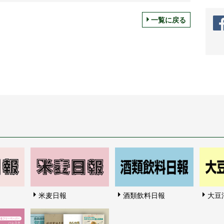
一覧に戻る
米麦日報
酒類飲料日報
大豆