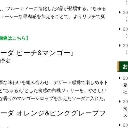
〈
え、フルーティーに進化した2品が登場する。“ちゅる
2
ジューシーな果肉感を加えることで、よりリッチで爽
〈
2
〈
の画像はこちら】
2
ソーダ ピーチ&マンゴー』
〈
旬予定
お
2
厚な味わいを組み合わせ、デザート感覚で楽しめるト
夏
と“ちゅるん”とした食感の白桃ジェリーを、やさしい
社
な香りのマンゴーシロップを加えたソーダに入れた。
2
食
 ソーダ オレンジ&ピンクグレープフ
ス
2