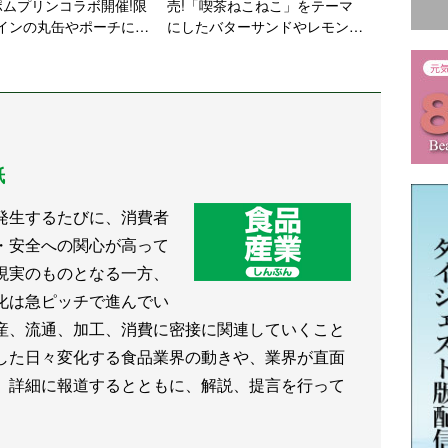
ポムプリンコラボ開催!限
売!「喫茶ねこねこ」をテーマ
インの丸缶やポーチに入
にしたバターサンドやレモンケ
子アソートなど登場
ーキなど【ねこねこ】
紙
発生するたびに、消費者
・安全への関心が高って
現実のものとなる一方、
化は急ピッチで進んでい
産、流通、加工、消費に密接に関連していくこと
した日々変化する食品業界の動きや、業界が直面
、詳細に報道するとともに、解説、提言を行って