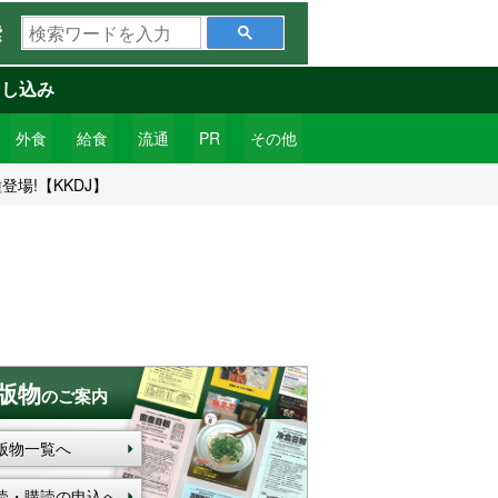
検
索
索
ワ
申し込み
ー
ド
外食
給食
流通
PR
その他
を
場!【KKDJ】
入
力
版物
のご案内
版物一覧へ
読・購読の申込へ