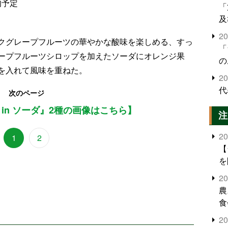
旬予定
「
及
2
クグレープフルーツの華やかな酸味を楽しめる、すっ
「
ープフルーツシロップを加えたソーダにオレンジ果
の
を入れて風味を重ねた。
2
代
次のページ
in ソーダ』2種の画像はこちら】
注
2
1
2
【
を
2
農
食
界
2
米