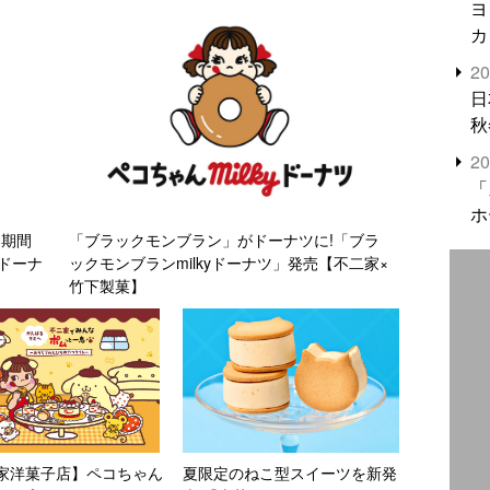
ヨ
カ
2
日
秋
2
「
ホ
を期間
「ブラックモンブラン」がドーナツに!「ブラ
ドーナ
ックモンブランmilkyドーナツ」発売【不二家×
竹下製菓】
家洋菓子店】ペコちゃん
夏限定のねこ型スイーツを新発