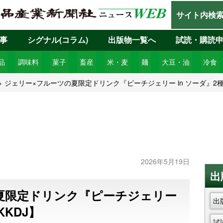
サイト内検
事
シグナル(コラム)
出版物一覧へ
試読・購読
品
調味料
菓子
畜産
米・麦
麺
大豆・油
冷食
ジェリー×フルーツの夏限定ドリンク『ピーチジェリー in ソーダ』2種登
2026年5月19日
出
夏限定ドリンク『ピーチジェリー
出
KKDJ】
試