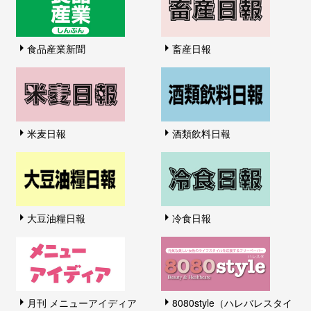
食品産業新聞
畜産日報
米麦日報
酒類飲料日報
大豆油糧日報
冷食日報
月刊 メニューアイディア
8080style（ハレバレスタイ