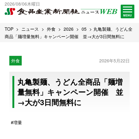
出版物一覧へ
2026/08/06木曜日
試読・購読申し込み
MENU
TOP
ニュース
外食
2026
05
丸亀製麺、うどん全
商品「麺増量無料」キャンペーン開催 並→大が3日間無料に
外食
2026年5月22日
丸亀製麺、うどん全商品「麺増
量無料」キャンペーン開催 並
→大が3日間無料に
#増量