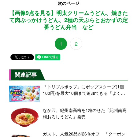
次のページ
【画像9点を見る】明太クリームうどん、焼きた
て肉ぶっかけうどん、2種の天ぷらとおかずの定
番うどん弁当 など
1
2
関連記事
「トリプルポップ」にポップスクープ(1個
100円)を最大10個まで追加できる「よくば
りフェス」開催【サーティワン】
なか卯、紀州南高梅を1粒のせた「紀州南高
梅おろしうどん」発売
ガスト、人気20品が26％オフ 「クーポン