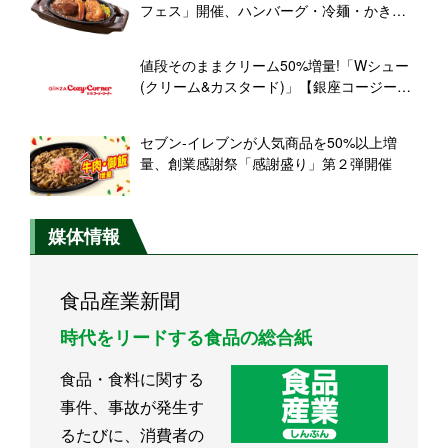
フェス」開催、ハンバーグ・冷麺・かき氷
など対象
値段そのままクリーム50%増量!「Wシュー
(クリーム&カスタード)」【銀座コージーコ
ーナー】
セブン‐イレブンが人気商品を50%以上増
量、創業感謝祭「感謝盛り」第２弾開催
媒体情報
食品産業新聞
時代をリードする食品の総合紙
食品・食料に関する
事件、事故が発生す
るたびに、消費者の