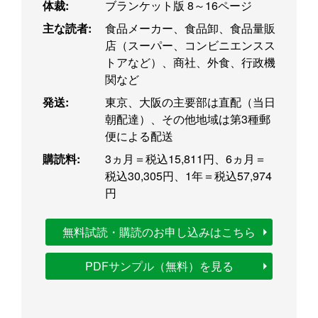
体裁:
ブランケット版 8～16ページ
主な読者:
食品メーカー、食品卸、食品量販
店（スーパー、コンビニエンスス
トアなど）、商社、外食、行政機
関など
発送:
東京、大阪の主要部は直配（当日
朝配達）、その他地域は第3種郵
便による配送
購読料:
3ヵ月＝税込15,811円、6ヵ月＝
税込30,305円、1年＝税込57,974
円
無料試読・購読のお申し込みはこちら
PDFサンプル（無料）を見る