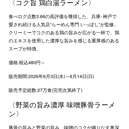
〈コク旨 鶏白湯ラーメン〉
食べログ点数3.66の高評価を獲得した、兵庫･神戸で
愛され続ける人気店“らーめん専門 いっぽし”が監修。
クリーミーでコクのある鶏の旨みが広がる一杯で、鶏
のエキスを使用した濃厚な旨みを感じる重厚感のある
スープが特徴。
価格:税込480円～
販売期間:2026年6月3日(水)～6月14日(日)
販売予定総数:27万食(完売次第終了)
〈野菜の旨み濃厚 味噌豚骨ラーメ
ン〉
豚骨の旨みと野菜の旨み、味噌のコクが織りなす奥深