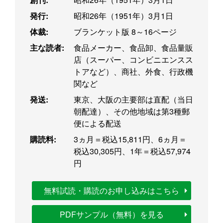
発行:
昭和26年（1951年）3月1日
体裁:
ブランケット版 8～16ページ
主な読者:
食品メーカー、食品卸、食品量販
店（スーパー、コンビニエンスス
トアなど）、商社、外食、行政機
関など
発送:
東京、大阪の主要部は直配（当日
朝配達）、その他地域は第3種郵
便による配送
購読料:
3ヵ月＝税込15,811円、6ヵ月＝
税込30,305円、1年＝税込57,974
円
無料試読・購読のお申し込みはこちら
PDFサンプル（無料）を見る