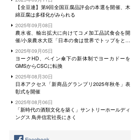
【全豆連】第9回全国豆腐品評会の本選を開催、木
綿豆腐は多様化がみられる
2025年09月08日
農水省、輸出拡大に向けてコメ加工品試食会を開
催/小泉農水大臣「日本の食は世界でトップをとれ
る。米増産に向けて、米輸出需要の拡大を」
2025年09月05日
ヨークHD、ベイン傘下の新体制でヨーカドーを
GMSからCSCに転換
2025年08月30日
日本アクセス「新商品グランプリ2025年秋冬」表
彰式を開催
2025年08月06日
「新時代の酒類文化を築く」サントリーホールディ
ングス 鳥井信宏社長にきく
Facebook