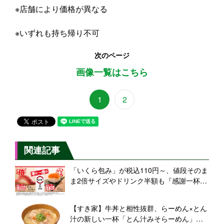
※店舗により価格が異なる
※いずれも持ち帰り不可
次のページ
画像一覧はこちら
1
2
関連記事
「いくら包み」が税込110円～、値段そのま
ま2倍サイズやドリンク半額も『感謝一杯。
腹一杯。スシローの日2026第一弾』開催
【スシロー】
【すき家】牛丼と相性抜群、らーめん×とん
汁の新しい一杯「とん汁みそらーめん」新