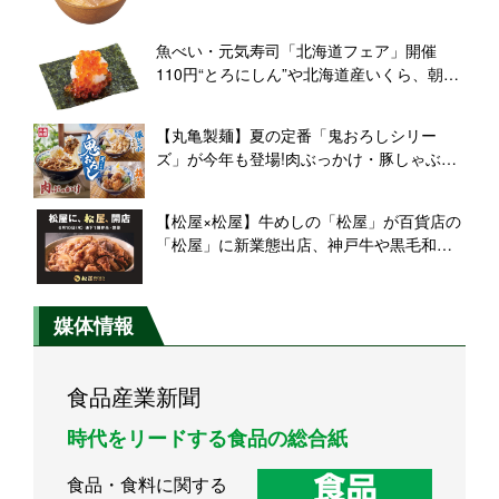
発売
魚べい・元気寿司「北海道フェア」開催
110円“とろにしん”や北海道産いくら、朝獲
れいかそうめんが登場
【丸亀製麺】夏の定番「鬼おろしシリー
ズ」が今年も登場!肉ぶっかけ・豚しゃぶぶ
っかけ・鶏からぶっかけの3種
【松屋×松屋】牛めしの「松屋」が百貨店の
「松屋」に新業態出店、神戸牛や黒毛和牛
を使った『松屋PREMIUM』誕生
媒体情報
食品産業新聞
時代をリードする食品の総合紙
食品・食料に関する