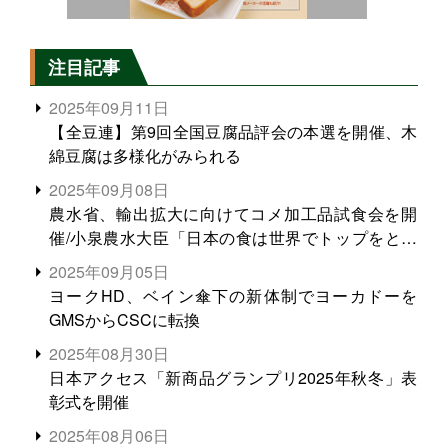
注目記事
2025年09月11日
【全豆連】第9回全国豆腐品評会の本選を開催、木
綿豆腐は多様化がみられる
2025年09月08日
農水省、輸出拡大に向けてコメ加工品試食会を開
催/小泉農水大臣「日本の食は世界でトップをとれ
る。米増産に向けて、米輸出需要の拡大を」
2025年09月05日
ヨークHD、ベイン傘下の新体制でヨーカドーを
GMSからCSCに転換
2025年08月30日
日本アクセス「新商品グランプリ2025年秋冬」表
彰式を開催
2025年08月06日