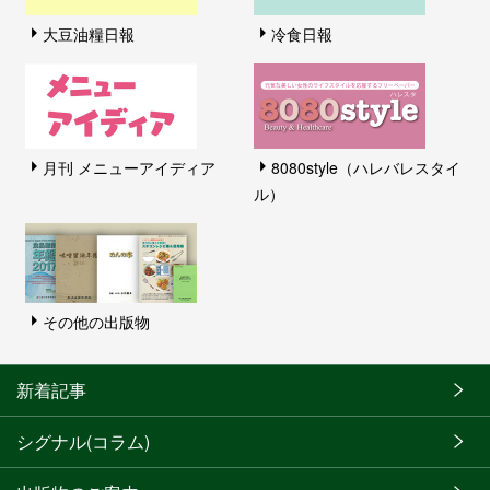
大豆油糧日報
冷食日報
月刊 メニューアイディア
8080style（ハレバレスタイ
ル）
その他の出版物
新着記事
シグナル(コラム)