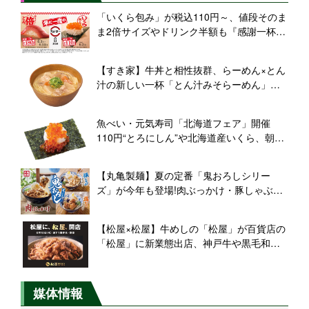
「いくら包み」が税込110円～、値段そのま
ま2倍サイズやドリンク半額も『感謝一杯。
腹一杯。スシローの日2026第一弾』開催
【スシロー】
【すき家】牛丼と相性抜群、らーめん×とん
汁の新しい一杯「とん汁みそらーめん」新
発売
魚べい・元気寿司「北海道フェア」開催
110円“とろにしん”や北海道産いくら、朝獲
れいかそうめんが登場
【丸亀製麺】夏の定番「鬼おろしシリー
ズ」が今年も登場!肉ぶっかけ・豚しゃぶぶ
っかけ・鶏からぶっかけの3種
【松屋×松屋】牛めしの「松屋」が百貨店の
「松屋」に新業態出店、神戸牛や黒毛和牛
を使った『松屋PREMIUM』誕生
媒体情報