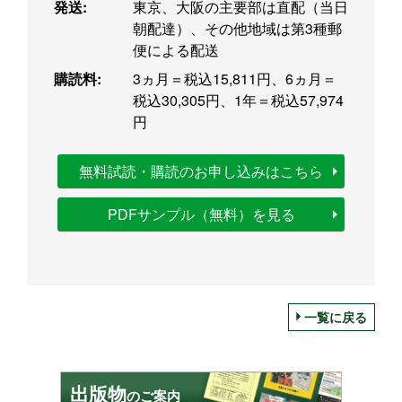
発送:
東京、大阪の主要部は直配（当日
朝配達）、その他地域は第3種郵
便による配送
購読料:
3ヵ月＝税込15,811円、6ヵ月＝
税込30,305円、1年＝税込57,974
円
無料試読・購読のお申し込みはこちら
PDFサンプル（無料）を見る
一覧に戻る
出版物
のご案内