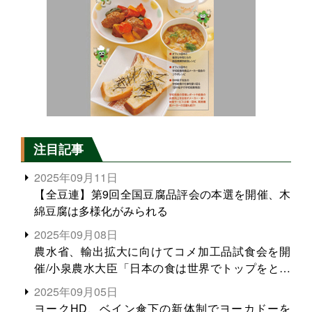
注目記事
2025年09月11日
【全豆連】第9回全国豆腐品評会の本選を開催、木
綿豆腐は多様化がみられる
2025年09月08日
農水省、輸出拡大に向けてコメ加工品試食会を開
催/小泉農水大臣「日本の食は世界でトップをとれ
る。米増産に向けて、米輸出需要の拡大を」
2025年09月05日
ヨークHD、ベイン傘下の新体制でヨーカドーを