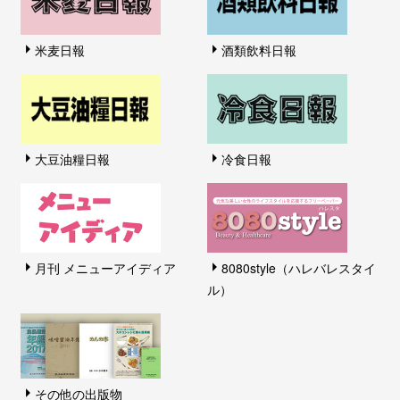
米麦日報
酒類飲料日報
大豆油糧日報
冷食日報
月刊 メニューアイディア
8080style（ハレバレスタイ
ル）
その他の出版物