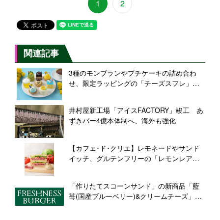
1
2
関連記事
3種のモンブランやプチケーキの詰め合わ
せ、限定ラッピングの「チーズスフレ」な
ど父の日限定スイーツが登場【銀座コージ
ーコーナー】
井村屋新工場「アイスFACTORY」竣工 あ
ずきバー4億本体制へ、海外も強化
【カフェ･ド･クリエ】レモネードやサンド
イッチ、グルテンフリーの「レモンレアチ
ーズケーキ」など、夏の新作メニューが登
場
「作りたてスコーンサンド」の新商品「藍
苺(国産ブルーベリー)&クリームチーズ」を
発売【フレッシュネスバーガー】