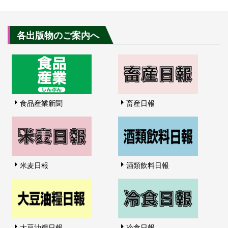
各出版物のご案内へ
食品産業新聞
畜産日報
米麦日報
酒類飲料日報
大豆油糧日報
冷食日報