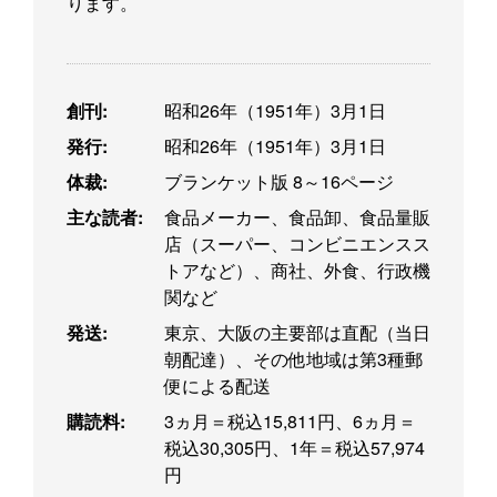
ります。
創刊:
昭和26年（1951年）3月1日
発行:
昭和26年（1951年）3月1日
体裁:
ブランケット版 8～16ページ
主な読者:
食品メーカー、食品卸、食品量販
店（スーパー、コンビニエンスス
トアなど）、商社、外食、行政機
関など
発送:
東京、大阪の主要部は直配（当日
朝配達）、その他地域は第3種郵
便による配送
購読料:
3ヵ月＝税込15,811円、6ヵ月＝
税込30,305円、1年＝税込57,974
円