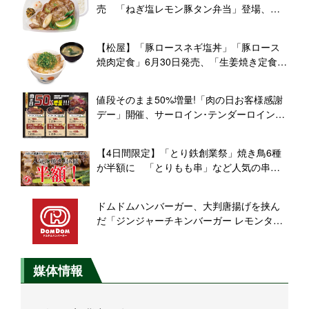
売 「ねぎ塩レモン豚タン弁当」登場、肉2
倍の倍盛も
【松屋】「豚ロースネギ塩丼」「豚ロース
焼肉定食」6月30日発売、「生姜焼き定食」
も7月7日に復活
値段そのまま50%増量!「肉の日お客様感謝
デー」開催、サーロイン･テンダーロイン･
ランプの3種が対象に【ステーキのあさく
ま】
【4日間限定】「とり鉄創業祭」焼き鳥6種
が半額に 「とりもも串」など人気の串を
ラインアップ
ドムドムハンバーガー、大判唐揚げを挟ん
だ「ジンジャーチキンバーガー レモンタル
タル仕立て」6月30日発売
媒体情報