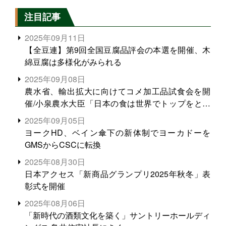
注目記事
2025年09月11日
【全豆連】第9回全国豆腐品評会の本選を開催、木
綿豆腐は多様化がみられる
2025年09月08日
農水省、輸出拡大に向けてコメ加工品試食会を開
催/小泉農水大臣「日本の食は世界でトップをとれ
る。米増産に向けて、米輸出需要の拡大を」
2025年09月05日
ヨークHD、ベイン傘下の新体制でヨーカドーを
GMSからCSCに転換
2025年08月30日
日本アクセス「新商品グランプリ2025年秋冬」表
彰式を開催
2025年08月06日
「新時代の酒類文化を築く」サントリーホールディ