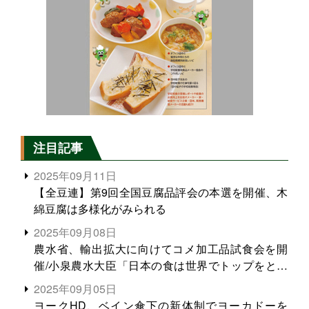
注目記事
2025年09月11日
【全豆連】第9回全国豆腐品評会の本選を開催、木
綿豆腐は多様化がみられる
2025年09月08日
農水省、輸出拡大に向けてコメ加工品試食会を開
催/小泉農水大臣「日本の食は世界でトップをとれ
る。米増産に向けて、米輸出需要の拡大を」
2025年09月05日
ヨークHD、ベイン傘下の新体制でヨーカドーを