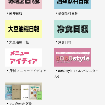
米麦日報
酒類飲料日報
大豆油糧日報
冷食日報
月刊 メニューアイディア
8080style（ハレバレスタイ
ル）
その他の出版物