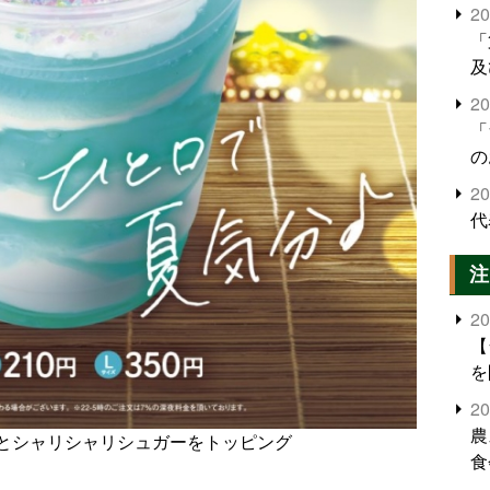
2
「
及
2
「
の
2
代
注
2
【
を
2
農
とシャリシャリシュガーをトッピング
食
界