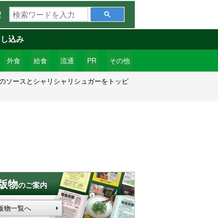
検
索
索
ワ
申し込み
ー
ド
外食
給食
流通
PR
その他
を
味のソースとシャリシャリシュガーをトッピ
入
力
版物
のご案内
版物一覧へ