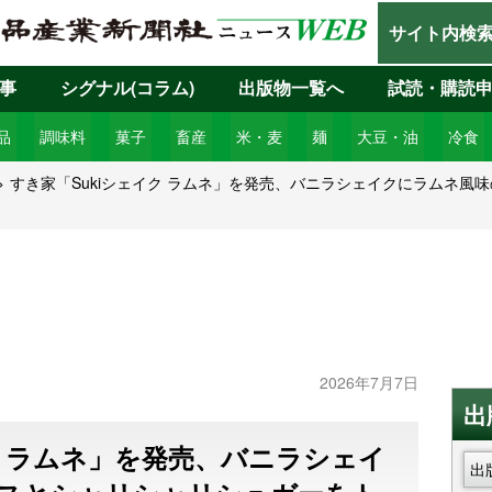
サイト内検
事
シグナル(コラム)
出版物一覧へ
試読・購読
品
調味料
菓子
畜産
米・麦
麺
大豆・油
冷食
すき家「Sukiシェイク ラムネ」を発売、バニラシェイクにラムネ風
2026年7月7日
出
ク ラムネ」を発売、バニラシェイ
出