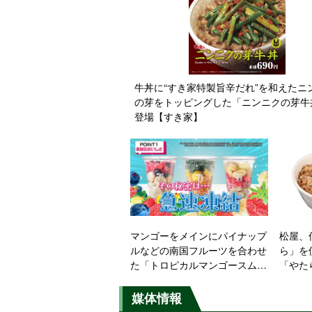
牛丼に“すき家特製旨辛だれ”を和えたニ
の芽をトッピングした「ニンニクの芽牛
登場【すき家】
マンゴーをメインにパイナップ
松屋、
ルなどの南国フルーツを合わせ
ら」を
た「トロピカルマンゴースムー
「やた
ジー」登場【セブン‐イレブ
焼き定
ン】
ーに復
媒体情報