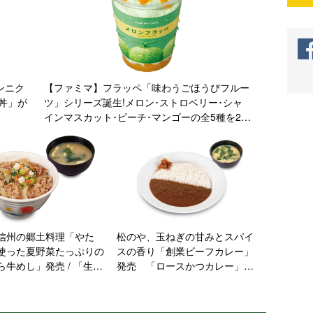
ンニク
【ファミマ】フラッペ「味わうごほうびフルー
丼」が
ツ」シリーズ誕生!メロン･ストロベリー･シャ
インマスカット･ピーチ･マンゴーの全5種を2週
間ごとに発売
信州の郷土料理「やた
松のや、玉ねぎの甘みとスパイ
使った夏野菜たっぷりの
スの香り「創業ビーフカレー」
ら牛めし」発売 / 「生姜
発売 「ロースかつカレー」な
食」もレギュラーメニュ
ども展開
活【本日から】