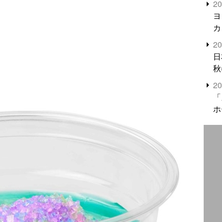
2
米
ヨ
カ
2
日
秋
2
「
ホ