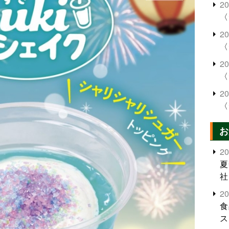
2
〈
2
〈
2
〈
2
〈
お
2
夏
社
2
食
ス