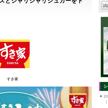
スとシャリシャリシュガーをト
試
すき家
シ
2
〈