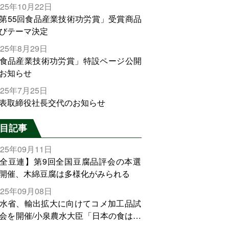
025年10月22日
第55回食品産業技術功労賞」受賞商品
びテーマ決定
025年8月29日
食品産業技術功労賞」特設ページ公開
お知らせ
025年7月25日
表取締役社長交代のお知らせ
目記事
025年09月11日
全豆連】第9回全国豆腐品評会の本選
開催、木綿豆腐は多様化がみられる
025年09月08日
水省、輸出拡大に向けてコメ加工品試
会を開催/小泉農水大臣「日本の食は世
でトップをとれる。米増産に向けて、