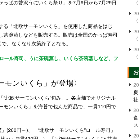
っぱの贅沢うにいくら祭り」を7月9日から7月29日
〈
2
〈
する「北欧サーモンいくら」を使用した商品をはじ
2
し茶碗蒸しなどを販売する。販売は全国のかっぱ寿司
〈
定で、なくなり次第終了となる。
2
〈
、ロール寿司、うに茶碗蒸し、いくら茶碗蒸しなど、フ
お
ーモンいくら」が登場〉
2
夏
「“北欧サーモンいくら”包み」。各店舗でオリジナル
社
ーモンいくら」を海苔で包んだ商品で、一貫110円で
2
食
ス
」(260円～)、「“北欧サーモンいくら”ロール寿司」
2
べ比べ」(3貫430円～)、「“北欧サーモンいくら”と甘海