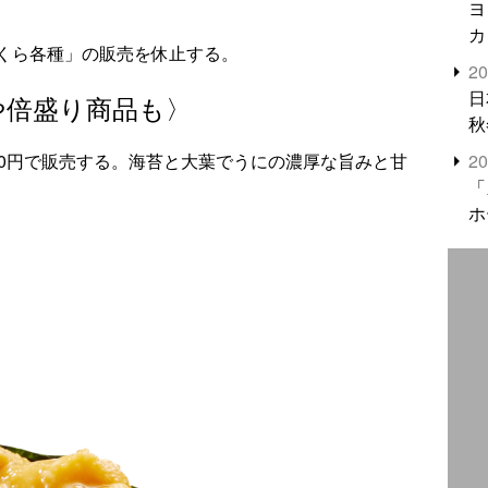
ヨ
カ
くら各種」の販売を休止する。
2
日
や倍盛り商品も〉
秋
2
90円で販売する。海苔と大葉でうにの濃厚な旨みと甘
「
ホ