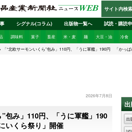
サイト内検
事
シグナル(コラム)
出版物一覧へ
試読・購読
品
調味料
菓子
畜産
米・麦
麺
大豆・油
冷食
「“北欧サーモンいくら”包み」110円、「うに軍艦」190円 「かっ
2026年7月8日
出
”包み」110円、「うに軍艦」190
出
にいくら祭り」開催
試