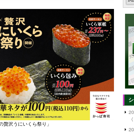
シ
2
〈
の贅沢うにいくら祭り」
2