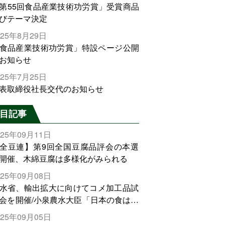
第55回食品産業技術功労賞」受賞商品
びテーマ決定
025年8月29日
食品産業技術功労賞」特設ページ公開
お知らせ
025年7月25日
表取締役社長交代のお知らせ
目記事
025年09月11日
全豆連】第9回全国豆腐品評会の本選
開催、木綿豆腐は多様化がみられる
025年09月08日
水省、輸出拡大に向けてコメ加工品試
会を開催/小泉農水大臣「日本の食は世
でトップをとれる。米増産に向けて、
025年09月05日
輸出需要の拡大を」