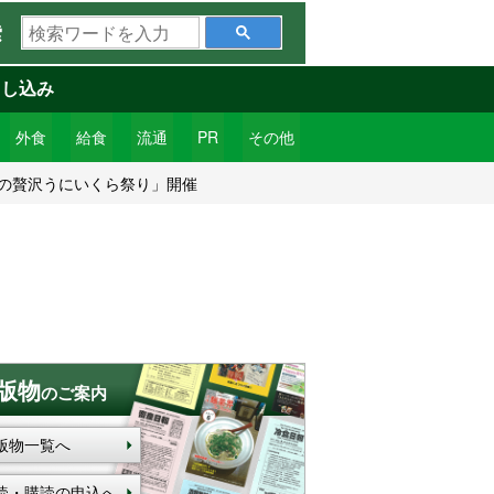
検
索
索
ワ
申し込み
ー
ド
外食
給食
流通
PR
その他
を
ぱの贅沢うにいくら祭り」開催
入
力
版物
のご案内
版物一覧へ
読・購読の申込へ