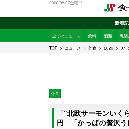
2026/08/07金曜日
新着記
全てのニュース
飲料
酒類
乳製
TOP
ニュース
外食
2026
07
外食
「“北欧サーモンいくら
円 「かっぱの贅沢う