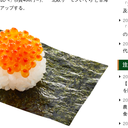
「
ンアップする。
及
2
「
の
2
代
注
2
【
を
2
農
食
界
2
米