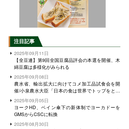
注目記事
2025年09月11日
【全豆連】第9回全国豆腐品評会の本選を開催、木
綿豆腐は多様化がみられる
2025年09月08日
農水省、輸出拡大に向けてコメ加工品試食会を開
催/小泉農水大臣「日本の食は世界でトップをとれ
る。米増産に向けて、米輸出需要の拡大を」
2025年09月05日
ヨークHD、ベイン傘下の新体制でヨーカドーを
GMSからCSCに転換
2025年08月30日