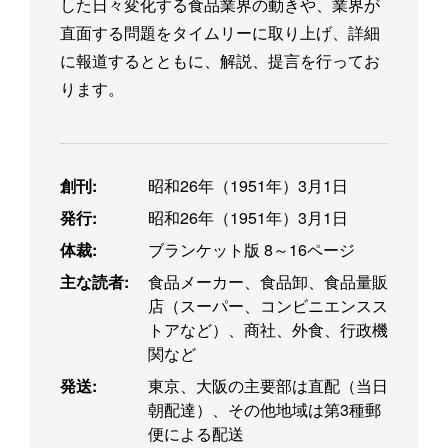
した日々変化する食品業界の動きや、業界が
直面する問題をタイムリーに取り上げ、詳細
に報道するとともに、解説、提言を行ってお
ります。
創刊:
昭和26年（1951年）3月1日
発行:
昭和26年（1951年）3月1日
体裁:
ブランケット版 8～16ページ
主な読者:
食品メーカー、食品卸、食品量販
店（スーパー、コンビニエンスス
トアなど）、商社、外食、行政機
関など
発送:
東京、大阪の主要部は直配（当日
朝配達）、その他地域は第3種郵
便による配送