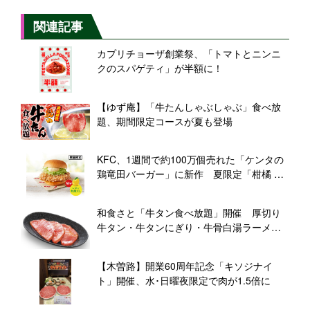
関連記事
カプリチョーザ創業祭、「トマトとニンニ
クのスパゲティ」が半額に！
【ゆず庵】「牛たんしゃぶしゃぶ」食べ放
題、期間限定コースが夏も登場
KFC、1週間で約100万個売れた「ケンタの
鶏竜田バーガー」に新作 夏限定「柑橘 鶏
竜田バーガー」登場
和食さと「牛タン食べ放題」開催 厚切り
牛タン・牛タンにぎり・牛骨白湯ラーメン
も食べ放題
【木曽路】開業60周年記念「キソジナイ
ト」開催、水･日曜夜限定で肉が1.5倍に