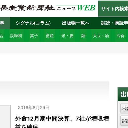
サイト内検
事
シグナル(コラム)
出版物一覧へ
試読・購読
品
調味料
菓子
畜産
米・麦
麺
大豆・油
冷食
出
2016年8月29日
出
外食12月期中間決算、7社が増収増
試
益を確保