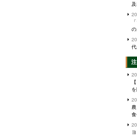
及
2
「
の
2
代
注
2
【
を
2
農
食
界
2
米
ヨ