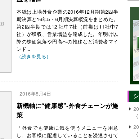
本紙は上場外食企業の2016年12月期第2四半
期決算と16年5・6月期決算概況をまとめた。
第2四半期では12 社中7社（前期は11社中7
社）が増収、営業増益を達成した。年明け以
降の株価急落や円高への推移など消費者マイ
ンド...
（続きを見る）
2016年8月4日
シ
新機軸に“健康感”-外食チェーンが施
2
策
〈
2
「外食でも健康に気を使うメニューを用意
〈
し、お客様に配慮していることを浸透させて