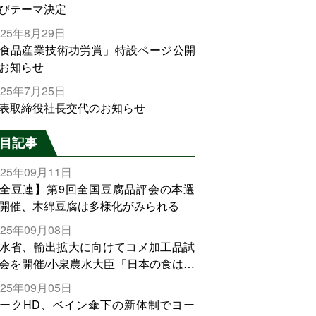
びテーマ決定
025年8月29日
食品産業技術功労賞」特設ページ公開
お知らせ
025年7月25日
表取締役社長交代のお知らせ
目記事
025年09月11日
全豆連】第9回全国豆腐品評会の本選
開催、木綿豆腐は多様化がみられる
025年09月08日
水省、輸出拡大に向けてコメ加工品試
会を開催/小泉農水大臣「日本の食は世
でトップをとれる。米増産に向けて、
025年09月05日
輸出需要の拡大を」
ークHD、ベイン傘下の新体制でヨー