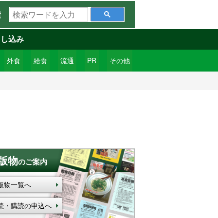
検
索
索
ワ
申し込み
ー
ド
外食
給食
流通
PR
その他
を
入
力
版物
のご案内
版物一覧へ
読・購読の申込へ