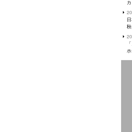
カ
2
日
秋
2
「
ホ