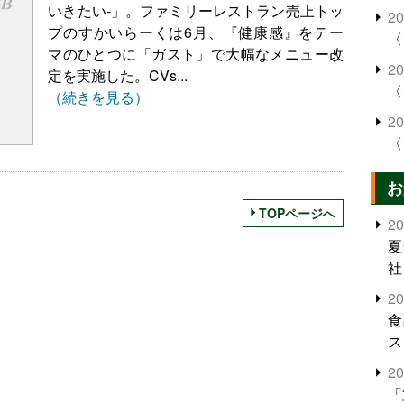
いきたい-」。ファミリーレストラン売上トッ
2
プのすかいらーくは6月、『健康感』をテー
〈
マのひとつに「ガスト」で大幅なメニュー改
2
定を実施した。CVs...
〈
（続きを見る）
2
〈
お
TOPページへ
2
夏
社
2
食
ス
2
「