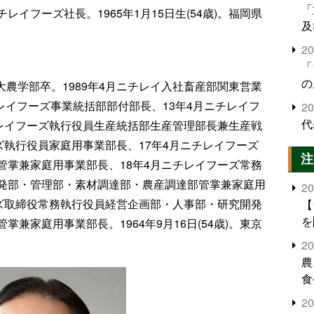
「
イフーズ社長。1965年1月15日生(54歳)。福岡県
及
2
「
の
大農学部卒。1989年4月ニチレイ入社畜産部関東営業
チレイフーズ事業統括部部付部長、13年4月ニチレイフ
2
代
チレイフーズ執行役員生産統括部生産管理部長兼生産戦
ズ執行役員家庭用事業部長、17年4月ニチレイフーズ
注
管掌兼家庭用事業部長、18年4月ニチレイフーズ常務
発部・管理部・素材調達部・農産調達部管掌兼家庭用
2
ーズ取締役常務執行役員経営企画部・人事部・研究開発
【
を
兼家庭用事業部長。1964年9月16日(54歳)。東京
2
農
食
界
2
米