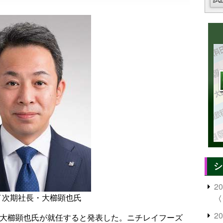
シ
2
イ次期社長・大櫛顕也氏
〈
2
に大櫛顕也氏が就任すると発表した。ニチレイフーズ