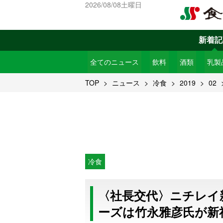
2026/08/08土曜日
新着記
全てのニュース
飲料
酒類
乳製
TOP
ニュース
冷食
2019
02
冷食
〈社長交代〉ニチレイ
ーズは竹永雅彦氏が新