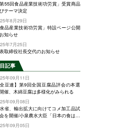
第55回食品産業技術功労賞」受賞商品
びテーマ決定
025年8月29日
食品産業技術功労賞」特設ページ公開
お知らせ
025年7月25日
表取締役社長交代のお知らせ
目記事
025年09月11日
全豆連】第9回全国豆腐品評会の本選
開催、木綿豆腐は多様化がみられる
025年09月08日
水省、輸出拡大に向けてコメ加工品試
会を開催/小泉農水大臣「日本の食は世
でトップをとれる。米増産に向けて、
025年09月05日
輸出需要の拡大を」