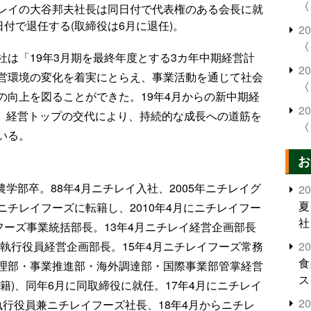
〈
レイの大谷邦夫社長は同日付で代表権のある会長に就
日付で退任する(取締役は6月に退任)。
2
〈
は「19年3月期を最終年度とする3カ年中期経営計
2
て、経営環境の変化を着実にとらえ、事業活動を通じて社会
〈
の向上を図ることができた。19年4月からの新中期経
2
伴い、経営トップの交代により、持続的な成長への道筋を
〈
いる。
お
農学部卒。88年4月ニチレイ入社、2005年ニチレイグ
2
夏
チレイフーズに転籍し、2010年4月にニチレイフー
社
フーズ事業統括部長。13年4月ニチレイ経営企画部長
イ執行役員経営企画部長。15年4月ニチレイフーズ常務
2
食
理部・事業推進部・海外調達部・国際事業部管掌経営
ス
籍)、同年6月に同取締役に就任。17年4月にニチレイ
2
行役員兼ニチレイフーズ社長、18年4月からニチレ