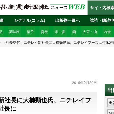
サイト内検
事
シグナル(コラム)
出版物一覧へ
試読・購読
品
調味料
菓子
畜産
米・麦
麺
大豆・油
冷食
〈社長交代〉ニチレイ新社長に大櫛顕也氏、ニチレイフーズは竹永雅
2019年2月20日
出
新社長に大櫛顕也氏、ニチレイフ
出
社長に
試