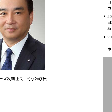
ヨ
カ
2
日
秋
2
「
ホ
ーズ次期社長・竹永雅彦氏