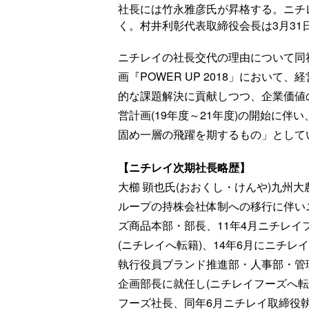
社長には竹永雅彦氏が昇格する。ニチ
く。村井利彰代表取締役会長は3月31
ニチレイの社長交代の理由について同社
画『POWER UP 2018」におい
的な課題解決に貢献しつつ、企業価値
営計画(19年度～21年度)の開始に
固め一層の飛躍を期するもの」として
【ニチレイ次期社長略歴】
大櫛 顕也氏(おおくし・けんや)九州大
ループの持株会社体制への移行に伴いニ
ズ商品本部・部長、11年4月ニチレイ
(ニチレイへ転籍)、14年6月にニチレ
執行役員ブランド推進部・人事部・管
企画部長に就任し(ニチレイフーズへ転
フーズ社長、同年6月ニチレイ取締役執