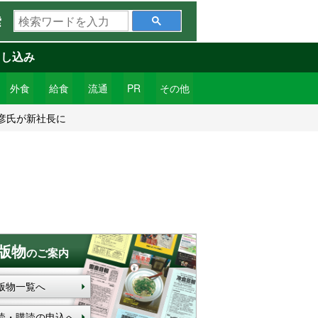
検
索
索
ワ
申し込み
ー
ド
外食
給食
流通
PR
その他
を
彦氏が新社長に
入
力
版物
のご案内
版物一覧へ
読・購読の申込へ