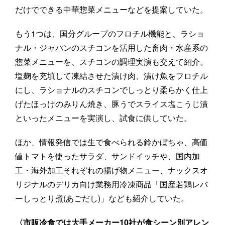
だけでできる中華惣菜メニューなどを提案していた。
もう1つは、国分グループのフロチル機能と、ラショ
ナル・ジャパンのスチコンを活用した畜肉・水産系の
惣菜メニューを、スチコンの調理実演も交えて紹介。
塩麹を充填して凍結させた漬け肉、漬け魚をフロチル
にし、ラショナルのスチコンでしっとり柔らかく仕上
げたほっけのみりん焼き、豚うでスライス塩こうじ漬
といったメニューを実演し、試食に供していた。
ほか、情報発信では生で食べられる鈴かぼちゃ、高価
値トマトを使ったサラダ、サンドイッチや、国内加
工・海外加工それぞれの揚げ物メニュー、ナックスオ
リジナルのデリカ向け業務用冷凍商品「国産若鶏レバ
ーしっとり煮(あごだし)」なども紹介していた。
〈市販冷食では大手メーカー10社が食シーン別アレン