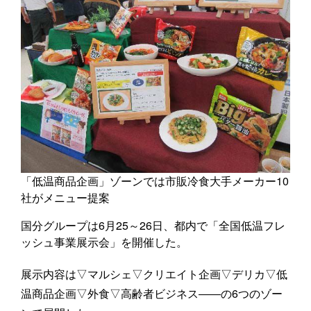
「低温商品企画」ゾーンでは市販冷食大手メーカー10
社がメニュー提案
国分グループは6月25～26日、都内で「全国低温フレ
ッシュ事業展示会」を開催した。
展示内容は▽マルシェ▽クリエイト企画▽デリカ▽低
温商品企画▽外食▽高齢者ビジネス――の6つのゾー