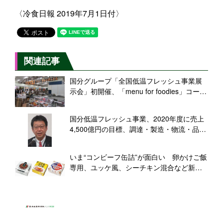
〈冷食日報 2019年7月1日付〉
関連記事
国分グループ「全国低温フレッシュ事業展
示会」初開催、「menu for foodies」コーナ
ーに注目
国分低温フレッシュ事業、2020年度に売上
4,500億円の目標、調達・製造・物流・品管
の4機能を強化
いま“コンビーフ缶詰”が面白い 卵かけご飯
専用、ユッケ風、シーチキン混合など新機
軸で活性化/国分