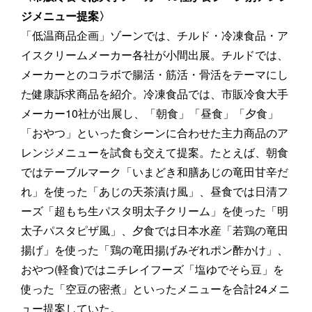
ジメニュー提案〉
「低温商品企画」ゾーンでは、チルド・冷凍食品・ア
イスクリームメーカー各社が小間出展。チルドでは、
メーカーとのコラボで腸活・筋活・骨活をテーマにし
た健康訴求商品を紹介。冷凍食品では、市販冷食大手
メーカー10社が出展し、「朝食」「昼食」「夕食」
「おやつ」といった食シーンに合わせた主力商品のア
レンジメニューを試食も交えて提案。たとえば、朝食
ではテーブルマーク「いまどき和膳あじの竜田甘辛だ
れ」を使った「あじの天茶漬け風」、昼食では日清フ
ーズ「超もち生パスタ明太子クリーム」を使った「明
太子パスタピザ風」、夕食では日本水産「若鶏の竜田
揚げ」を使った「鶏の竜田揚げみぞれポン酢かけ」、
おやつ(軽食)ではニチレイフーズ「塩ゆでそら豆」を
使った「空豆の密煮」といったメニューを合計24メニ
ュー提案していた。