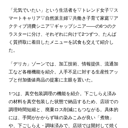
「元気でいたい」という生活者を▽トレンド女子▽ス
マートキャリア▽自然派主婦▽共働き子育て家庭▽ア
クティブ消費シニア▽ギャップシニア――の6つのク
ラスターに分け、それぞれに向けて2つずつ、たんぱ
く質摂取に着目したメニューを試食も交えて紹介し
た。
「デリカ」ゾーンでは、加工技術、情報提供、流通加
工など各種機能を紹介。人手不足に対する生産性アッ
プと付加価値商品の提案に主眼を置いた。
1つは、真空包装調理の機能を紹介。下ごしらえ済み
の材料を真空包装した状態で納品するため、店頭での
調理時間短縮と、廃棄ロス削減にもつながる。具体的
には、手間がかからず味の染みこみが良い「煮物」
や、下ごしらえ・調味済みで、店頭では開封して焼く