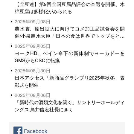
【全豆連】第9回全国豆腐品評会の本選を開催、木
綿豆腐は多様化がみられる
2025年09月08日
農水省、輸出拡大に向けてコメ加工品試食会を開
催/小泉農水大臣「日本の食は世界でトップをとれ
る。米増産に向けて、米輸出需要の拡大を」
2025年09月05日
ヨークHD、ベイン傘下の新体制でヨーカドーを
GMSからCSCに転換
2025年08月30日
日本アクセス「新商品グランプリ2025年秋冬」表
彰式を開催
2025年08月06日
「新時代の酒類文化を築く」サントリーホールディ
ングス 鳥井信宏社長にきく
Facebook