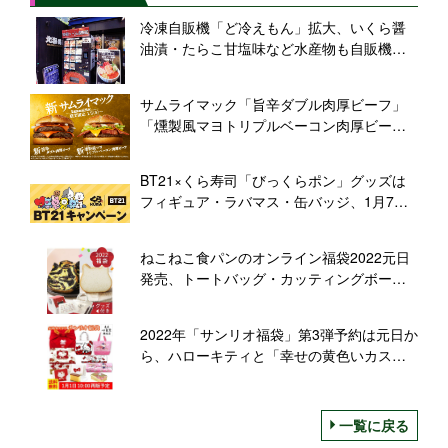
冷凍自販機「ど冷えもん」拡大、いくら醤
油漬・たらこ甘塩味など水産物も自販機で/
サンデン・リテールシステム
サムライマック「旨辛ダブル肉厚ビーフ」
「燻製風マヨトリプルベーコン肉厚ビー
フ」発売、熟成唐辛子ソース・燻製風マヨ
ソースの“新和風味”/マクドナルド
BT21×くら寿司「びっくらポン」グッズは
フィギュア・ラバマス・缶バッジ、1月7日
キャンペーン開始
ねこねこ食パンのオンライン福袋2022元日
発売、トートバッグ・カッティングボード
に“寅年”限定食パンセット、コーヒーカップ
など入った「オールハーツモール福袋」も
2022年「サンリオ福袋」第3弾予約は元日か
ら、ハローキティと「幸せの黄色いカステ
ラ」長崎心泉堂がコラボ
一覧に戻る