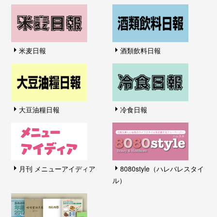
米麦日報
酒類飲料日報
大豆油糧日報
冷食日報
月刊 メニューアイディア
8080style（ハレバレスタイ
ル）