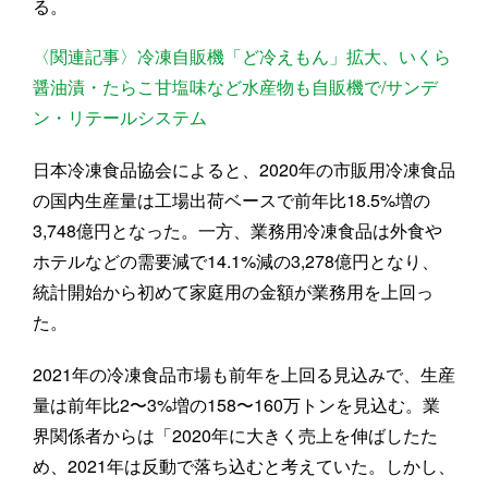
る。
〈関連記事〉冷凍自販機「ど冷えもん」拡大、いくら
醤油漬・たらこ甘塩味など水産物も自販機で/サンデ
ン・リテールシステム
日本冷凍食品協会によると、2020年の市販用冷凍食品
の国内生産量は工場出荷ベースで前年比18.5%増の
3,748億円となった。一方、業務用冷凍食品は外食や
ホテルなどの需要減で14.1%減の3,278億円となり、
統計開始から初めて家庭用の金額が業務用を上回っ
た。
2021年の冷凍食品市場も前年を上回る見込みで、生産
量は前年比2〜3%増の158〜160万トンを見込む。業
界関係者からは「2020年に大きく売上を伸ばしたた
め、2021年は反動で落ち込むと考えていた。しかし、