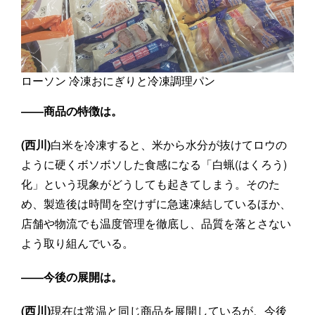
ローソン 冷凍おにぎりと冷凍調理パン
――商品の特徴は。
(西川)
白米を冷凍すると、米から水分が抜けてロウの
ように硬くボソボソした食感になる「白蝋(はくろう)
化」という現象がどうしても起きてしまう。そのた
め、製造後は時間を空けずに急速凍結しているほか、
店舗や物流でも温度管理を徹底し、品質を落とさない
よう取り組んでいる。
――今後の展開は。
(西川)
現在は常温と同じ商品を展開しているが、今後