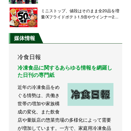
「ポイント活用」促す
ミニストップ、値段はそのまま全20品を増
量/Xフライドポテト1.5倍やウインナー2本
のホットドッグ、おにぎりの中具50%増量
など
媒体情報
冷食日報
冷凍食品に関するあらゆる情報を網羅し
た日刊の専門紙
近年の冷凍食品をめ
ぐる情勢は、共働き
世帯の増加や家族構
成の変化、また飲食
店や量販店の惣菜売場の多様化によって需要
が増加しています。一方で、家庭用冷凍食品