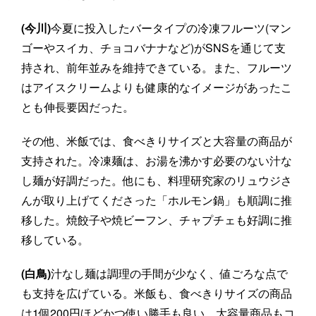
(今川)
今夏に投入したバータイプの冷凍フルーツ(マン
ゴーやスイカ、チョコバナナなど)がSNSを通じて支
持され、前年並みを維持できている。また、フルーツ
はアイスクリームよりも健康的なイメージがあったこ
とも伸長要因だった。
その他、米飯では、食べきりサイズと大容量の商品が
支持された。冷凍麺は、お湯を沸かす必要のない汁な
し麺が好調だった。他にも、料理研究家のリュウジさ
んが取り上げてくださった「ホルモン鍋」も順調に推
移した。焼餃子や焼ビーフン、チャプチェも好調に推
移している。
(白鳥)
汁なし麺は調理の手間が少なく、値ごろな点で
も支持を広げている。米飯も、食べきりサイズの商品
は1個200円ほどかつ使い勝手も良い。大容量商品もコ