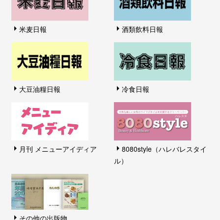
米麦日報
酒類飲料日報
大豆油糧日報
冷食日報
月刊 メニューアイディア
8080style（ハレバレスタイ
ル）
その他の出版物