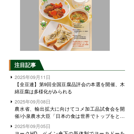
注目記事
2025年09月11日
【全豆連】第9回全国豆腐品評会の本選を開催、木
綿豆腐は多様化がみられる
2025年09月08日
農水省、輸出拡大に向けてコメ加工品試食会を開
催/小泉農水大臣「日本の食は世界でトップをとれ
る。米増産に向けて、米輸出需要の拡大を」
2025年09月05日
ヨークHD、ベイン傘下の新体制でヨーカドーを