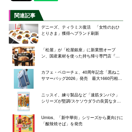
関連記事
デニーズ、ティラミス復活 「女性のおひ
とりさま」獲得へブランド刷新
「松屋」が「松屋銀座」に新業態オープ
ン、国産素材を使った持ち帰り専門店『松
屋PREMIUM』
カフェ・ベローチェ、40周年記念「黒ねこ
サマーバッグ2026」発売 最大1660円相当
のフード引換券付き
ニッスイ、練り製品など「速筋タンパク」
シリーズが堅調/スケソウダラの良質なタン
パクを冷食でも訴求
Umios、「新中華街」シリーズから夏向けに
「酸辣焼そば」を発売