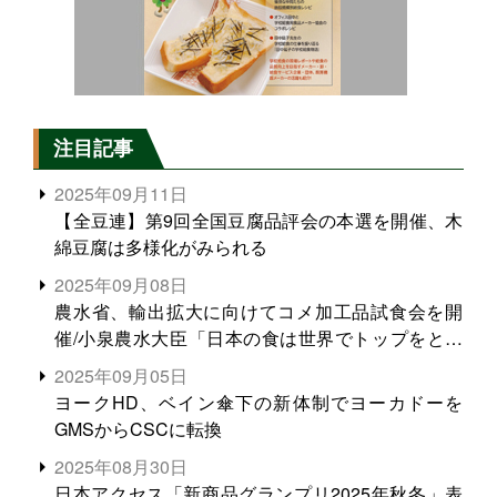
注目記事
2025年09月11日
【全豆連】第9回全国豆腐品評会の本選を開催、木
綿豆腐は多様化がみられる
2025年09月08日
農水省、輸出拡大に向けてコメ加工品試食会を開
催/小泉農水大臣「日本の食は世界でトップをとれ
る。米増産に向けて、米輸出需要の拡大を」
2025年09月05日
ヨークHD、ベイン傘下の新体制でヨーカドーを
GMSからCSCに転換
2025年08月30日
日本アクセス「新商品グランプリ2025年秋冬」表