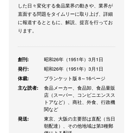
した日々変化する食品業界の動きや、業界が
直面する問題をタイムリーに取り上げ、詳細
に報道するとともに、解説、提言を行ってお
ります。
創刊:
昭和26年（1951年）3月1日
発行:
昭和26年（1951年）3月1日
体裁:
ブランケット版 8～16ページ
主な読者:
食品メーカー、食品卸、食品量販
店（スーパー、コンビニエンスス
トアなど）、商社、外食、行政機
関など
発送:
東京、大阪の主要部は直配（当日
朝配達）、その他地域は第3種郵
便による配送