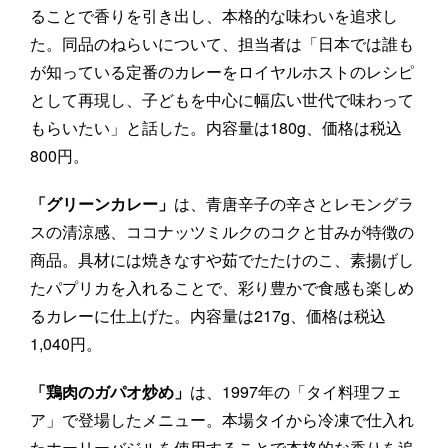
ることで香りを引き出し、本格的な味わいを追求し
た。同品のねらいについて、担当者は「日本では誰も
が知っている定番のカレーをロイヤルホストのレシピ
として再現し、子どもを中心に幅広い世代で味わって
もらいたい」と話した。内容量は180g、価格は税込
800円。
「グリーンカレー」
は、青唐辛子の辛さとレモングラ
スの清涼感、ココナッツミルクのコクと甘みが特徴の
商品。具材には焼きなすや茹でたたけのこ、素揚げし
たパプリカを入れることで、彩り豊かで食感も楽しめ
るカレーに仕上げた。内容量は217g、価格は税込
1,040円。
「鶏肉のガパオ炒め」
は、1997年の「タイ料理フェ
ア」で登場したメニュー。本場タイから冷凍で仕入れ
たホーリーバジルを使用することで本格的な香りを追