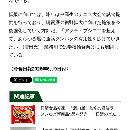
んでいる。
拡販に向けては、昨年は中高生のテニス大会で試食提
供を行っており、購買層の裾野拡大に向けた施策を今
後強化していく方針だ。「アクティブシニアを超え
て、あらゆる層に速筋タンパクの有用性を広げていき
たい」(増田氏)。業務用では学校給食向けにも展開し
ている。
〈冷食日報2026年6月9日付〉
関連記事
日清食品冷凍、「魁力屋」監修の醤油ラー
メンなど新商品9品を発売 「日清のどん兵
衛」大盛サイズのうどんも、有名店コラボ
や定番ブランドに注力
【冷凍麺特集】日清製粉ウェルナ、家庭用