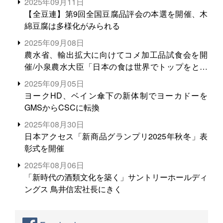
2025年09月11日
【全豆連】第9回全国豆腐品評会の本選を開催、木
綿豆腐は多様化がみられる
2025年09月08日
農水省、輸出拡大に向けてコメ加工品試食会を開
催/小泉農水大臣「日本の食は世界でトップをとれ
る。米増産に向けて、米輸出需要の拡大を」
2025年09月05日
ヨークHD、ベイン傘下の新体制でヨーカドーを
GMSからCSCに転換
2025年08月30日
日本アクセス「新商品グランプリ2025年秋冬」表
彰式を開催
2025年08月06日
「新時代の酒類文化を築く」サントリーホールディ
ングス 鳥井信宏社長にきく