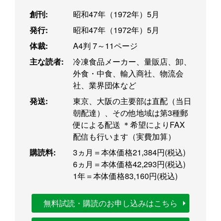
創刊:
昭和47年（1972年）5月
発行:
昭和47年（1972年）5月
体裁:
A4判 7～11ページ
主な読者:
冷凍食品メーカー、量販店、卸、
外食・中食、輸入商社、物流会
社、業界団体など
発送:
東京、大阪の主要部は直配（当日
朝配達）、その他地域は第3種郵
便による配送 ＊希望によりFAX
配信も行います（実費加算）
購読料:
3ヵ月＝本体価格21,384円(税込)
6ヵ月＝本体価格42,293円(税込)
1年＝本体価格83,160円(税込)
無料試読・購読のお申し込みはこちら