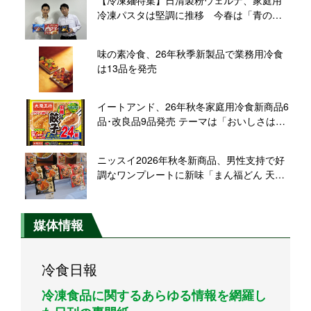
冷凍パスタは堅調に推移 今春は「青の洞
窟」シリーズで新商品投入
味の素冷食、26年秋季新製品で業務用冷食
は13品を発売
イートアンド、26年秋冬家庭用冷食新商品6
品･改良品9品発売 テーマは「おいしさは素
材から」、添加物に頼らない商品づくりを
再訴求
ニッスイ2026年秋冬新商品、男性支持で好
調なワンプレートに新味「まん福どん 天
丼」「同 中華丼」投入し、さらなる需要獲
得へ
媒体情報
冷食日報
冷凍食品に関するあらゆる情報を網羅し