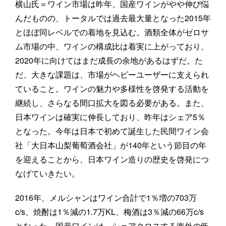
横山氏＝ワイン市場は昨年、国産ワインがやや伸び悩
んだものの、トータルでは過去最大量となった2015年
とほぼ同レベルでの着地を見込む。酒類全体がゼロサ
ム市場の中、ワインの構成比は着実に上がっており、
2020年に向けてはまだ成長の余地があるはずだ。た
だ、大きな課題は、市場がヘビーユーザーに支えられ
ていること。ワインの魅力や多様性を啓発する活動を
継続し、さらなる間口拡大を図る必要がある。また、
日本ワインは確実に伸長しており、昨年はシェア5％
となった。今年は日本で初めて誕生した民間ワイン会
社「大日本山梨葡萄酒会社」が140年という節目の年
を迎えることから、日本ワイン造りの歴史を啓発につ
なげていきたい。
2016年、メルシャンはワイン合計で1％増の703万
c/s、焼酎は1％減の1.7万KL、梅酒は3％減の66万c/s
となった。国産ワインは、シェアクロスする海外の低