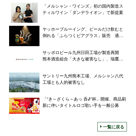
「メルシャン・ワインズ」初の国内製造ス
ティルワイン「ダンデライオン」で新提案
ヤッホーブルーイング、ビールだけ飲むと
倒れる「ふらつくビアグラス」販売 適正
飲酒を啓発、ビアレストランにも展開
サッポロビール九州日田工場が製造再開
熊本酒造組合「大きな被害なし」、瑞鷹は
製品や資材が一部損傷
サントリー九州熊本工場、メルシャン八代
工場とも人的被害なし
「“き～ざくら～あっ 呑♪”杯」開催、商品刷
新に伴いタイトルロゴ歌い手を一般公募
一覧に戻る