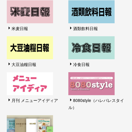
米麦日報
酒類飲料日報
大豆油糧日報
冷食日報
月刊 メニューアイディア
8080style（ハレバレスタイ
ル）