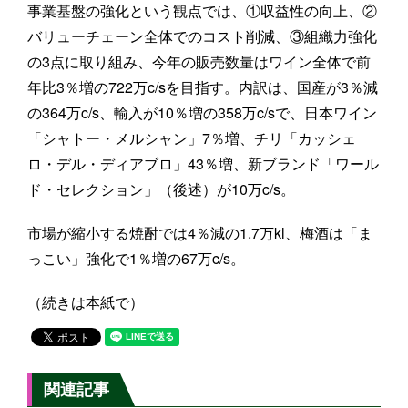
事業基盤の強化という観点では、①収益性の向上、②
バリューチェーン全体でのコスト削減、③組織力強化
の3点に取り組み、今年の販売数量はワイン全体で前
年比3％増の722万c/sを目指す。内訳は、国産が3％減
の364万c/s、輸入が10％増の358万c/sで、日本ワイン
「シャトー・メルシャン」7％増、チリ「カッシェ
ロ・デル・ディアブロ」43％増、新ブランド「ワール
ド・セレクション」（後述）が10万c/s。
市場が縮小する焼酎では4％減の1.7万kl、梅酒は「ま
っこい」強化で1％増の67万c/s。
（続きは本紙で）
関連記事