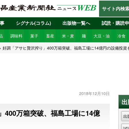
サイト内検
事
シグナル(コラム)
出版物一覧へ
試読・購読
品
調味料
菓子
畜産
米・麦
麺
大豆・油
冷食
好調「アサヒ贅沢搾り」400万箱突破、福島工場に14億円の設備投資
2018年12月10日
出
400万箱突破、福島工場に14億
出
試