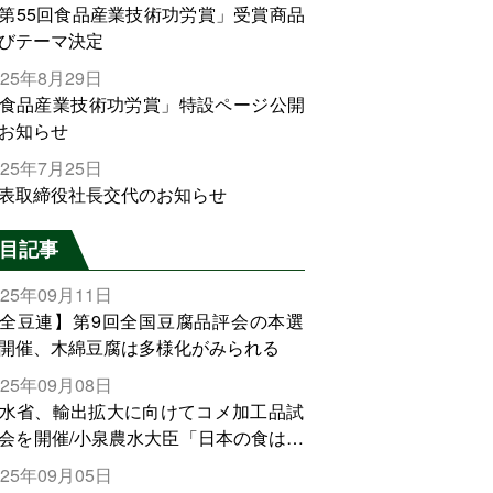
第55回食品産業技術功労賞」受賞商品
びテーマ決定
025年8月29日
食品産業技術功労賞」特設ページ公開
お知らせ
025年7月25日
表取締役社長交代のお知らせ
目記事
025年09月11日
全豆連】第9回全国豆腐品評会の本選
開催、木綿豆腐は多様化がみられる
025年09月08日
水省、輸出拡大に向けてコメ加工品試
会を開催/小泉農水大臣「日本の食は世
でトップをとれる。米増産に向けて、
025年09月05日
輸出需要の拡大を」