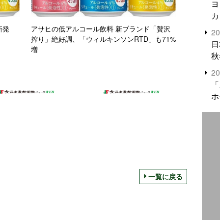
ヨ
カ
新発
アサヒの低アルコール飲料 新ブランド「贅沢
2
搾り」絶好調、「ウィルキンソンRTD」も71%
日
増
秋
2
「
ホ
一覧に戻る