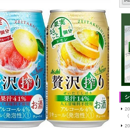
シ
2
〈
2