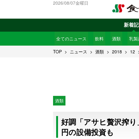
2026/08/07金曜日
新着記
全てのニュース
飲料
酒類
乳製
TOP
ニュース
酒類
2018
12
酒類
好調「アサヒ贅沢搾り」
円の設備投資も