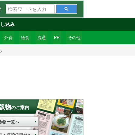
検
索
索
ワ
申し込み
ー
ド
外食
給食
流通
PR
その他
を
も
入
力
版物
のご案内
版物一覧へ
読・購読の申込へ