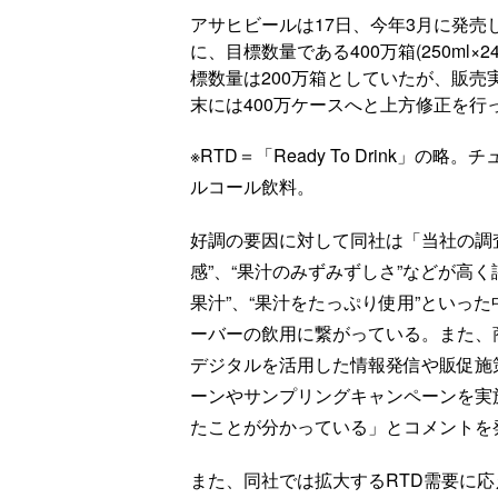
アサヒビールは17日、今年3月に発売
に、目標数量である400万箱(250m
標数量は200万箱としていたが、販売
末には400万ケースへと上方修正を行
※RTD＝「Ready To Drink
ルコール飲料。
好調の要因に対して同社は「当社の調査
感”、“果汁のみずみずしさ”などが高く
果汁”、“果汁をたっぷり使用”といっ
ーバーの飲用に繋がっている。また、商
デジタルを活用した情報発信や販促施策
ーンやサンプリングキャンペーンを実
たことが分かっている」とコメントを
また、同社では拡大するRTD需要に応