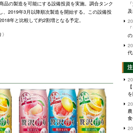
D商品の製造を可能にする設備投資を実施。調合タンク
「
及
、2019年3月以降順次製造を開始する。この設備投
2018年と比較して約2割増となる予定。
2
「
り〉
の
2
代
注
2
【
を
2
農
食
界
2
米