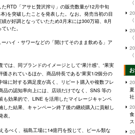
〈
したRTD「アサヒ贅沢搾り」の販売数量が12月中旬
2
l×24本)を突破したことを発表した。なお。発売当初の目
〈
実績が好調となっていたため3月末には300万箱、8月
っていた。
2
〈
」の略。チューハイ・サワーなどの「開けてそのまま飲める」ア
2
〈
では、同ブランドのイメージとして“果汁感”、“果実
お
評価されているほか、商品特長である“果実1/2個分の
た中味に対する満足度が高く、リピート購入や複数フレ
2
夏
品の認知率向上には、店頭だけでなく、SNS 等の
社
も効果的で、LINE を活用したマイレージキャンペ
2
施した結果、キャンペーン終了後の継続購入に貢献し
食
発表。
ス
えるべく、福島工場に14億円を投じて、ビール類な
2