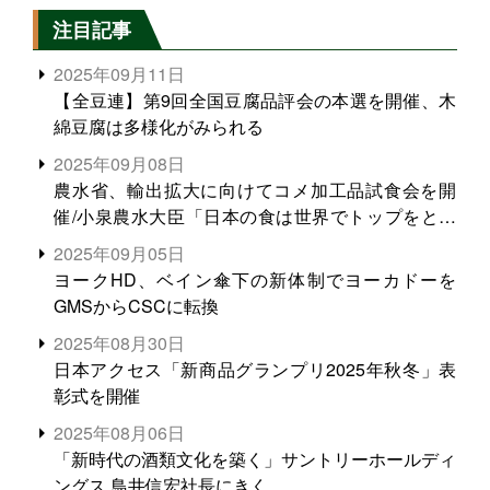
注目記事
2025年09月11日
【全豆連】第9回全国豆腐品評会の本選を開催、木
綿豆腐は多様化がみられる
2025年09月08日
農水省、輸出拡大に向けてコメ加工品試食会を開
催/小泉農水大臣「日本の食は世界でトップをとれ
る。米増産に向けて、米輸出需要の拡大を」
2025年09月05日
ヨークHD、ベイン傘下の新体制でヨーカドーを
GMSからCSCに転換
2025年08月30日
日本アクセス「新商品グランプリ2025年秋冬」表
彰式を開催
2025年08月06日
「新時代の酒類文化を築く」サントリーホールディ
ングス 鳥井信宏社長にきく