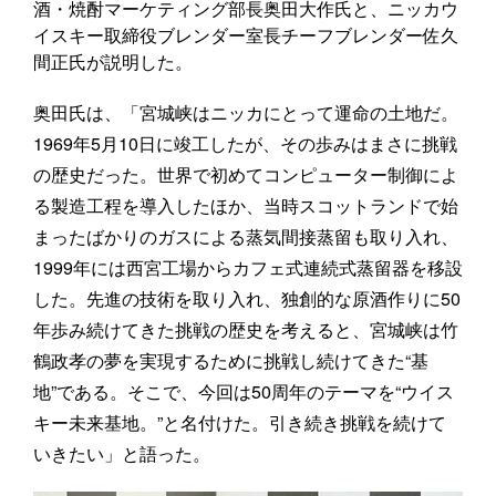
酒・焼酎マーケティング部長奥田大作氏と、ニッカウ
イスキー取締役ブレンダー室長チーフブレンダー佐久
間正氏が説明した。
奥田氏は、「宮城峡はニッカにとって運命の土地だ。
1969年5月10日に竣工したが、その歩みはまさに挑戦
の歴史だった。世界で初めてコンピューター制御によ
る製造工程を導入したほか、当時スコットランドで始
まったばかりのガスによる蒸気間接蒸留も取り入れ、
1999年には西宮工場からカフェ式連続式蒸留器を移設
した。先進の技術を取り入れ、独創的な原酒作りに50
年歩み続けてきた挑戦の歴史を考えると、宮城峡は竹
鶴政孝の夢を実現するために挑戦し続けてきた“基
地”である。そこで、今回は50周年のテーマを“ウイス
キー未来基地。”と名付けた。引き続き挑戦を続けて
いきたい」と語った。