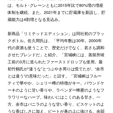
は、モルト･グレーンともに2015年比で80%増の増産
体制を継続。また、2021年までに貯蔵庫を新設し、貯
蔵能力は4割増となる見込み。
新商品「リミテッドエディション」は同社初のブラッ
クボトル。佐久間氏は、「平均年数は30年。2000年
代の原酒も使うことで、歴史だけでなく、若さも調和
させたブレンドだ」と紹介。「宮城峡には、蒸留所竣
工前の3月に造られたファーストドロップも使用。最
初竹鶴氏が“違うな”とつぶやき周りは慌てたが、“余市
とは違う”の意味だった」と話す。「宮城峡はフルー
ティで華やか、シェリー樽の特徴がキー。パウンドケ
ーキのように甘い香りや、ラベンダー蜂蜜のようなフ
ラワリーなハーブ。味わいにはこくのある甘さ。一
方、余市はバニラのような甘い香り、ビスケットのよ
うな香ばしさに加え、ピートが鼻の上に抜ける。余韻