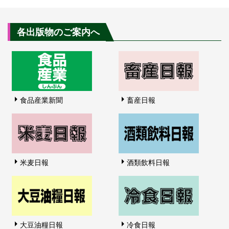
各出版物のご案内へ
食品産業新聞
畜産日報
米麦日報
酒類飲料日報
大豆油糧日報
冷食日報