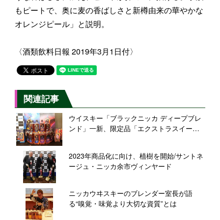
もピートで、奥に麦の香ばしさと新樽由来の華やかな
オレンジピール」と説明。
〈酒類飲料日報 2019年3月1日付〉
関連記事
ウイスキー「ブラックニッカ ディープブレ
ンド」一新、限定品「エクストラスイー
ト」発売も/アサヒビール
2023年商品化に向け、植樹を開始/サントネ
ージュ・ニッカ余市ヴィンヤード
ニッカウヰスキーのブレンダー室長が語
る“嗅覚・味覚より大切な資質”とは