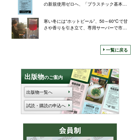
の新規使用ゼロへ、「プラスチック基本方
針」策定
寒い冬には“ホットビール”、50～60℃で甘
さや香りを引き立て、専用サーバーで市場
開拓/精和工業所
一覧に戻る
出版物
のご案内
出版物一覧へ
試読・購読の申込へ