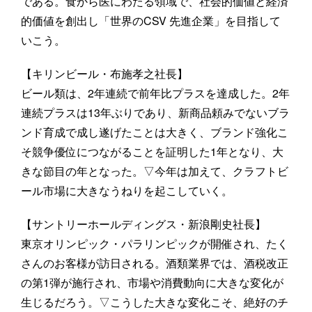
である。食から医にわたる領域で、社会的価値と経済
的価値を創出し「世界のCSV 先進企業」を目指して
いこう。
【キリンビール・布施孝之社長】
ビール類は、2年連続で前年比プラスを達成した。2年
連続プラスは13年ぶりであり、新商品頼みでないブラ
ンド育成で成し遂げたことは大きく、ブランド強化こ
そ競争優位につながることを証明した1年となり、大
きな節目の年となった。▽今年は加えて、クラフトビ
ール市場に大きなうねりを起こしていく。
【サントリーホールディングス・新浪剛史社長】
東京オリンピック・パラリンピックが開催され、たく
さんのお客様が訪日される。酒類業界では、酒税改正
の第1弾が施行され、市場や消費動向に大きな変化が
生じるだろう。▽こうした大きな変化こそ、絶好のチ