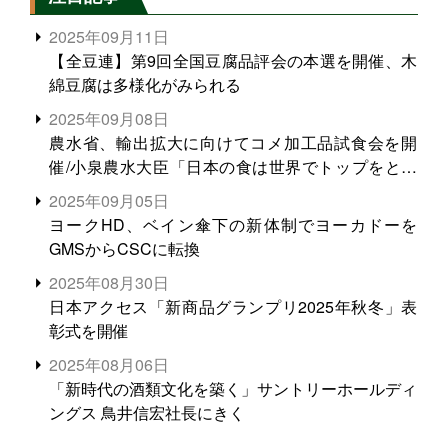
2025年09月11日
【全豆連】第9回全国豆腐品評会の本選を開催、木
綿豆腐は多様化がみられる
2025年09月08日
農水省、輸出拡大に向けてコメ加工品試食会を開
催/小泉農水大臣「日本の食は世界でトップをとれ
る。米増産に向けて、米輸出需要の拡大を」
2025年09月05日
ヨークHD、ベイン傘下の新体制でヨーカドーを
GMSからCSCに転換
2025年08月30日
日本アクセス「新商品グランプリ2025年秋冬」表
彰式を開催
2025年08月06日
「新時代の酒類文化を築く」サントリーホールディ
ングス 鳥井信宏社長にきく