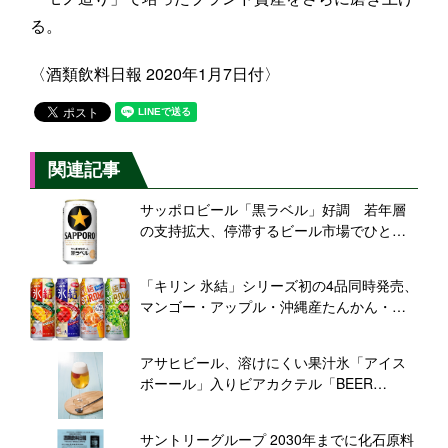
る。
〈酒類飲料日報 2020年1月7日付〉
関連記事
サッポロビール「黒ラベル」好調 若年層
の支持拡大、停滞するビール市場でひと
際“輝く星”に
「キリン 氷結」シリーズ初の4品同時発売、
マンゴー・アップル・沖縄産たんかん・マ
スカット
アサヒビール、溶けにくい果汁氷「アイス
ボーール」入りビアカクテル「BEER
DROPS」を展開
サントリーグループ 2030年までに化石原料