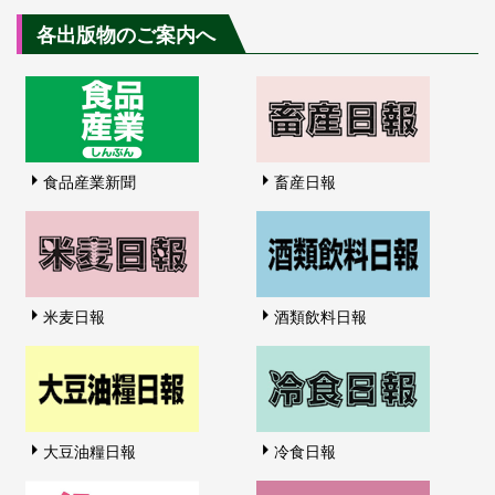
各出版物のご案内へ
食品産業新聞
畜産日報
米麦日報
酒類飲料日報
大豆油糧日報
冷食日報