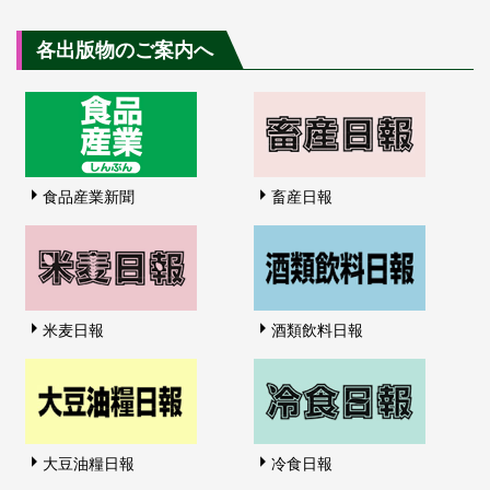
各出版物のご案内へ
食品産業新聞
畜産日報
米麦日報
酒類飲料日報
大豆油糧日報
冷食日報