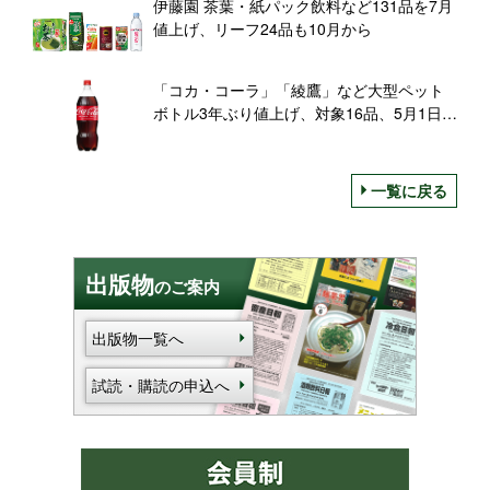
伊藤園 茶葉・紙パック飲料など131品を7月
値上げ、リーフ24品も10月から
「コカ・コーラ」「綾鷹」など大型ペット
ボトル3年ぶり値上げ、対象16品、5月1日出
荷分から/コカ・コーラボトラーズジャパン
一覧に戻る
出版物
のご案内
出版物一覧へ
試読・購読の申込へ