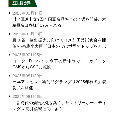
注目記事
2025年09月11日
【全豆連】第9回全国豆腐品評会の本選を開催、木
綿豆腐は多様化がみられる
2025年09月08日
農水省、輸出拡大に向けてコメ加工品試食会を開
催/小泉農水大臣「日本の食は世界でトップをとれ
る。米増産に向けて、米輸出需要の拡大を」
2025年09月05日
ヨークHD、ベイン傘下の新体制でヨーカドーを
GMSからCSCに転換
2025年08月30日
日本アクセス「新商品グランプリ2025年秋冬」表
彰式を開催
2025年08月06日
「新時代の酒類文化を築く」サントリーホールディ
ングス 鳥井信宏社長にきく