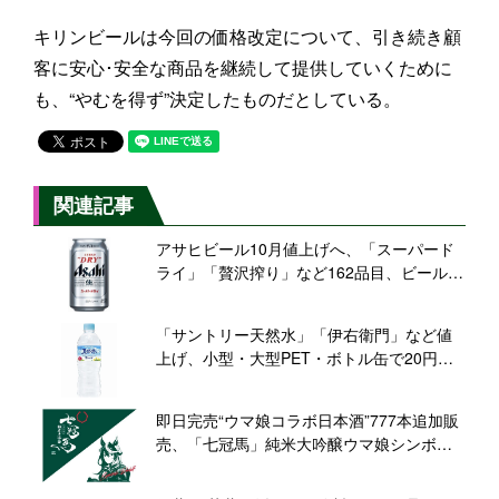
キリンビールは今回の価格改定について、引き続き顧
客に安心･安全な商品を継続して提供していくために
も、“やむを得ず”決定したものだとしている。
関連記事
アサヒビール10月値上げへ、「スーパード
ライ」「贅沢搾り」など162品目、ビール類
は店頭想定価格6～10%上昇
「サントリー天然水」「伊右衛門」など値
上げ、小型・大型PET・ボトル缶で20円、
10月1日出荷分から/サントリー食品インタ
ーナショナル
即日完売“ウマ娘コラボ日本酒”777本追加販
売、「七冠馬」純米大吟醸ウマ娘シンボリ
ルドルフ限定醸造、抽選予約は1日限定、5
月27日正午から